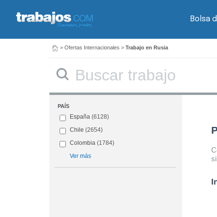
Bolsa d
>
Ofertas Internacionales
>
Trabajo en Rusia
PAÍS
España
(6128)
P
Chile
(2654)
Colombia
(1784)
C
Ver más
s
I