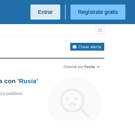
Entrar
Regístrate gratis
Crear alerta
Ordenar por
Fecha
da con
'Rusia'
iza palabras