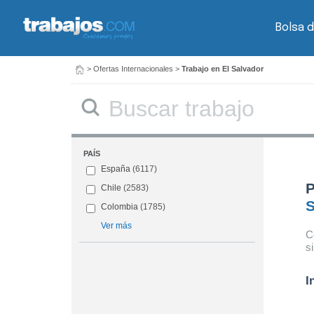
Bolsa d
>
Ofertas Internacionales
>
Trabajo en El Salvador
PAÍS
España
(6117)
P
Chile
(2583)
S
Colombia
(1785)
Ver más
C
s
I