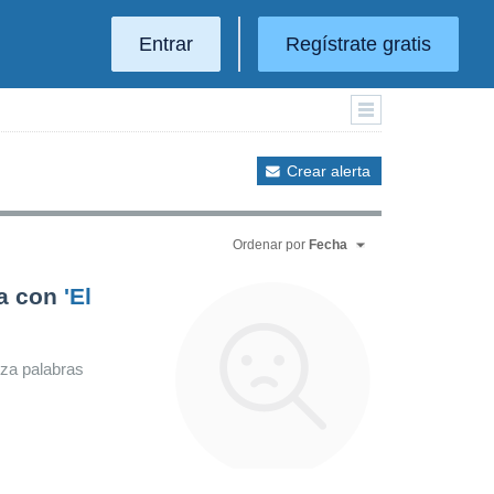
Entrar
Regístrate gratis
Crear alerta
Ordenar por
Fecha
da con
'El
iza palabras