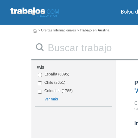
Bolsa d
>
Ofertas Internacionales
>
Trabajo en Austria
PAÍS
España
(6095)
P
Chile
(2651)
'
Colombia
(1785)
Ver más
C
s
I