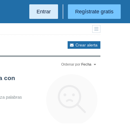
Entrar
Regístrate gratis
Crear alerta
Ordenar por
Fecha
a con
iza palabras