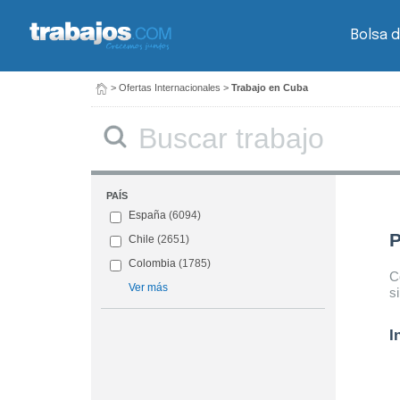
Bolsa d
>
Ofertas Internacionales
>
Trabajo en Cuba
PAÍS
España
(6094)
P
Chile
(2651)
Colombia
(1785)
C
Ver más
s
I