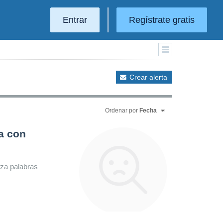
Entrar
Regístrate gratis
Crear alerta
Ordenar por
Fecha
a con
iza palabras