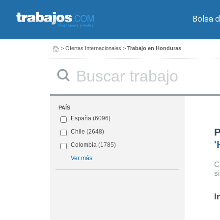
Bolsa d
>
Ofertas Internacionales
>
Trabajo en Honduras
PAÍS
España
(6096)
P
Chile
(2648)
'
Colombia
(1785)
Ver más
C
s
I