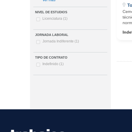
Ver más
To
Ceme
NIVEL DE ESTUDIOS
técni
Licenciatura
(1)
norma
Inde
JORNADA LABORAL
Jornada Indiferente
(1)
TIPO DE CONTRATO
Indefinido
(1)