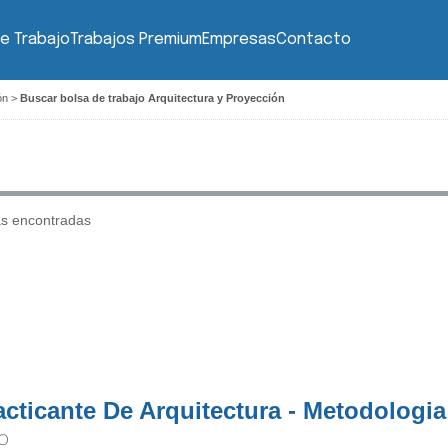
e Trabajo
Trabajos Premium
Empresas
Contacto
ón
>
Buscar bolsa de trabajo Arquitectura y Proyección
as encontradas
acticante De Arquitectura - Metodologi
IO