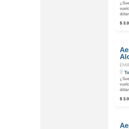
¿Sue
vuelo
dólar
$ 3.0
Ae
Al
EMI
To
¿Sue
vuelo
dólar
$ 3.0
Ae