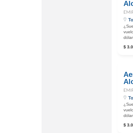
Al
EMI
To
¿Sue
vuelo
dólar
$ 3.0
Ae
Al
EMI
To
¿Sue
vuelo
dólar
$ 3.0