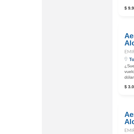
$ 9.
Ae
Al
EMI
To
¿Sue
vuelo
dólar
$ 3.0
Ae
Al
EMI