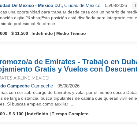
udad De Mexico - Mexico D.f.
, Ciudad de México
05/08/2026
T
cas una oportunidad para trabajar desde casa con un horario de medio
mación digital?&nbsp;Esta posición está diseñada para integrarte con ca
miento profesional.Se ofrece ...
.000 - $ 11.500
Indefinido
Medio Tiempo
romozo/a de Emirates - Trabajo en Dub
ojamiento Gratis y Vuelos con Descuen
RATES AIRLINE MEXICO
odo Campeche
Campeche
05/08/2026
ñas con ser sobrecargo de Emirates y volar por el mundo desde Dubái
s de larga distancia, busca tripulantes de cabina que quieran vivir en e
es. Si buscas empleo como auxiliar ...
00 - $ 3.100
Indefinido
Tiempo Completo