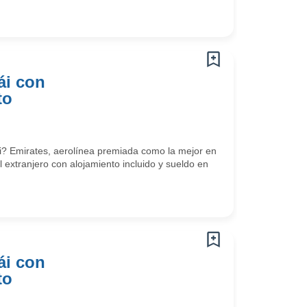
ái con
to
? Emirates, aerolínea premiada como la mejor en
l extranjero con alojamiento incluido y sueldo en
ái con
to