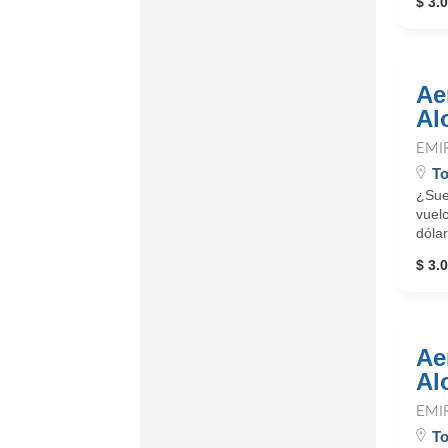
$ 3.0
Ae
Al
EMI
To
¿Sue
vuelo
dólar
$ 3.0
Ae
Al
EMI
To