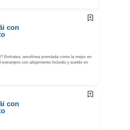
ái con
to
? Emirates, aerolínea premiada como la mejor en
l extranjero con alojamiento incluido y sueldo en
ái con
to