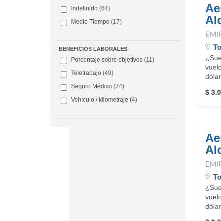
Ae
Indefinido
(64)
Al
Medio Tiempo
(17)
EMI
T
BENEFICIOS LABORALES
¿Sue
Porcentaje sobre objetivos
(11)
vuelo
Teletrabajo
(49)
dólar
Seguro Médico
(74)
$ 3.0
Vehículo / kilometraje
(4)
Ae
Al
EMI
To
¿Sue
vuelo
dólar