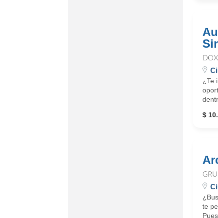
Au
Si
DOX
Ci
¿Te 
oport
dentr
$ 10
Ar
GRU
Ci
¿Bus
te pe
Puest