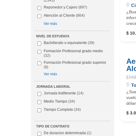
(1545)
Ci
Reponedor y Cajero
(897)
¿Bus
Atención al Cliente
(864)
infor
creci
Ver más
$ 10
NIVEL DE ESTUDIOS
Bachillerato o equivalente
(39)
Formación Profesional grado medio
(32)
Ae
Formación Profesional grado superior
Al
(9)
Ver más
EMI
T
JORNADA LABORAL
¿Sue
Jornada Indiferente
(14)
vuelo
Medio Tiempo
(34)
dólar
Tiempo Completo
(34)
$ 3.0
TIPO DE CONTRATO
De duracion determinada
(1)