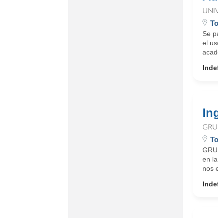
UNI
To
Se p
el us
acadé
Inde
In
GRU
To
GRUP
en l
nos 
Inde