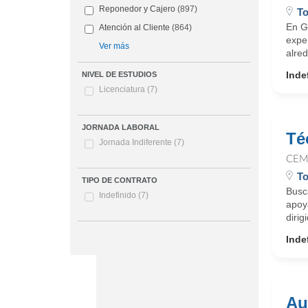
Reponedor y Cajero
(897)
To
En G
Atención al Cliente
(864)
expe
Ver más
alred
Inde
NIVEL DE ESTUDIOS
Licenciatura
(7)
JORNADA LABORAL
Té
Jornada Indiferente
(7)
CEM
To
TIPO DE CONTRATO
Busc
Indefinido
(7)
apoya
dirig
Inde
Au