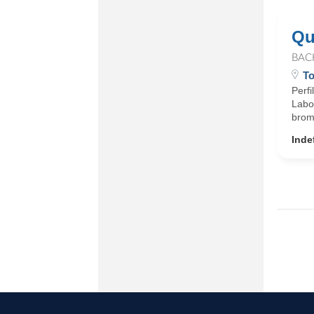
Qu
BAC
To
Perfi
Labo
broma
Inde