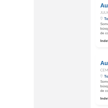
Au
JUL
To
Somo
búsq
de co
Inde
Au
CEM
To
Somo
búsq
de co
Inde