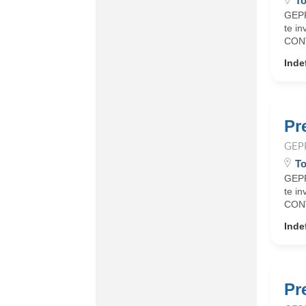
To
GEPP
te i
CONV
Inde
Pr
GEP
To
GEPP
te i
CONV
Inde
Pr