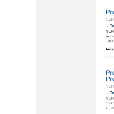
Pr
GEP
To
GEPP
te i
TALE
Inde
Pr
Pr
GEP
To
GEPP
cola
CEDIS