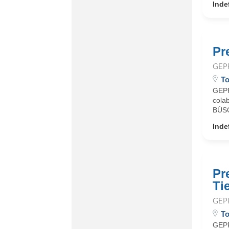
Inde
Pr
GEP
To
GEPP
cola
BÚSQ
Inde
Pr
Ti
GEP
To
GEPP