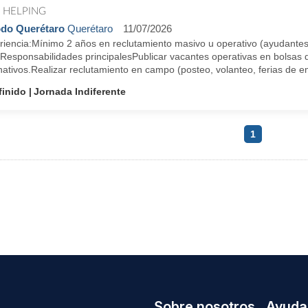
 HELPING
do Querétaro
Querétaro
11/07/2026
riencia:Mínimo 2 años en reclutamiento masivo u operativo (ayudantes
).Responsabilidades principalesPublicar vacantes operativas en bolsas
nativos.Realizar reclutamiento en campo (posteo, volanteo, ferias de em
finido
Jornada Indiferente
1
Sobre nosotros
Ayuda