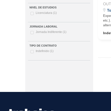
OUT
NIVEL DE ESTUDIOS
To
Licenciatura
(1)
Expe
etc.
alter
JORNADA LABORAL
Jornada Indiferente
(1)
Inde
TIPO DE CONTRATO
Indefinido
(1)