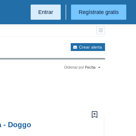
Entrar
Regístrate gratis
Crear alerta
Ordenar por
Fecha
a - Doggo