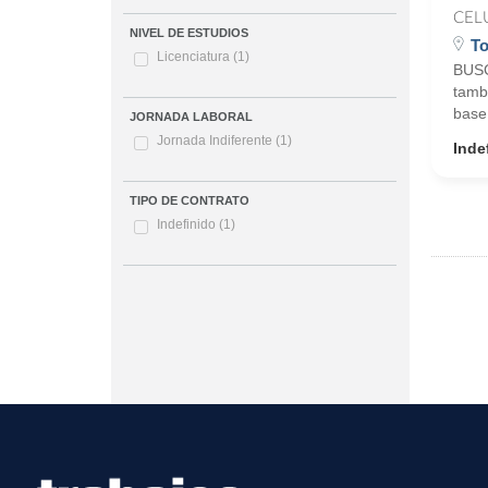
CEL
NIVEL DE ESTUDIOS
To
Licenciatura
(1)
BUSC
tamb
base
JORNADA LABORAL
Jornada Indiferente
(1)
Inde
TIPO DE CONTRATO
Indefinido
(1)