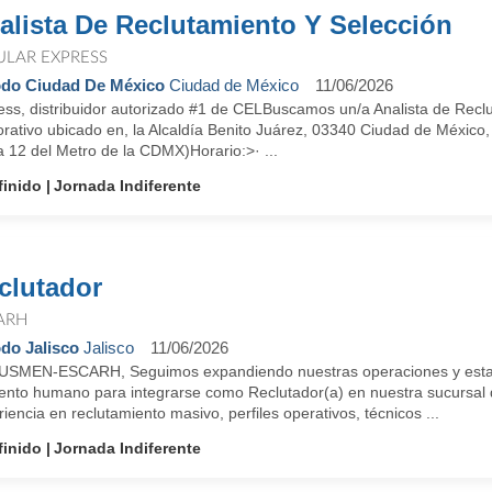
alista De Reclutamiento Y Selección
ULAR EXPRESS
do Ciudad De México
Ciudad de México
11/06/2026
ess, distribuidor autorizado #1 de CELBuscamos un/a Analista de Recl
orativo ubicado en, la Alcaldía Benito Juárez, 03340 Ciudad de México
 12 del Metro de la CDMX)Horario:>· ...
finido
Jornada Indiferente
clutador
ARH
do Jalisco
Jalisco
11/06/2026
USMEN-ESCARH, Seguimos expandiendo nuestras operaciones y estam
alento humano para integrarse como Reclutador(a) en nuestra sucursal 
iencia en reclutamiento masivo, perfiles operativos, técnicos ...
finido
Jornada Indiferente