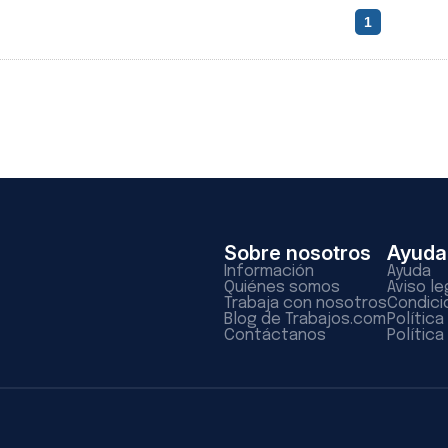
1
Sobre nosotros
Ayuda
Información
Ayuda
Quiénes somos
Aviso le
Trabaja con nosotros
Condici
Blog de Trabajos.com
Polític
Contáctanos
Política