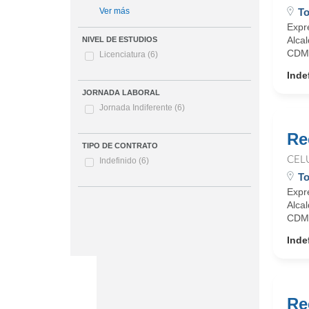
To
Ver más
Expr
Alca
NIVEL DE ESTUDIOS
CDMX
Licenciatura
(6)
Inde
JORNADA LABORAL
Jornada Indiferente
(6)
Re
TIPO DE CONTRATO
CEL
Indefinido
(6)
To
Expr
Alca
CDMX
Inde
Re