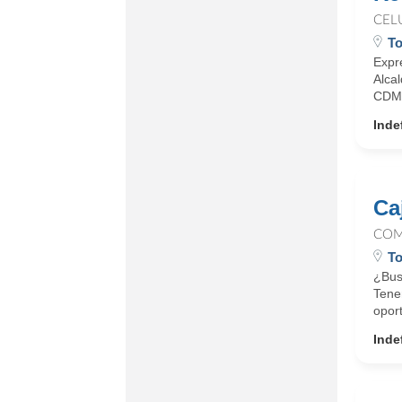
CEL
To
Expr
Alca
CDMX
Inde
Ca
COM
To
¿Bus
Tenem
oport
Inde