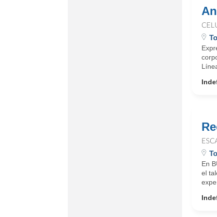
An
CEL
To
Expr
corp
Línea
Inde
Re
ESC
To
En B
el t
exper
Inde