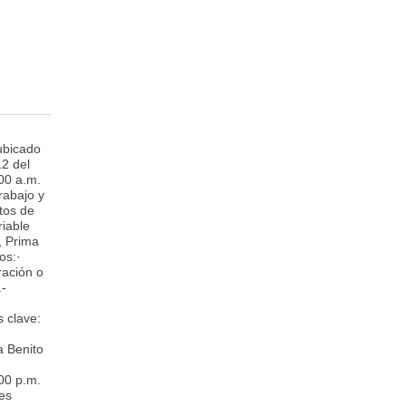
ubicado
12 del
00 a.m.
rabajo y
tos de
riable
, Prima
os:·
ración o
.-
 clave:
a Benito
00 p.m.
des