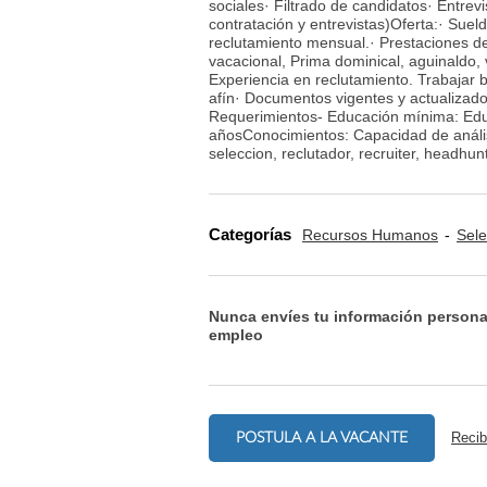
sociales· Filtrado de candidatos· Entrev
contratación y entrevistas)Oferta:· Sue
reclutamiento mensual.· Prestaciones d
vacacional, Prima dominical, aguinaldo
Experiencia en reclutamiento. Trabajar b
afín· Documentos vigentes y actualizad
Requerimientos- Educación mínima: Educ
añosConocimientos: Capacidad de análisi
seleccion, reclutador, recruiter, headhunt
Categorías
Recursos Humanos
Sele
Nunca envíes tu información persona
empleo
POSTULA A LA VACANTE
Recib