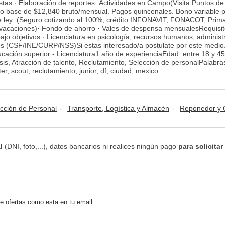
istas · Elaboración de reportes· Actividades en Campo(Visita Puntos de
ldo base de $12,840 bruto/mensual. Pagos quincenales. Bono variable p
e ley: (Seguro cotizando al 100%, crédito INFONAVIT, FONACOT, Prim
, vacaciones)· Fondo de ahorro · Vales de despensa mensualesRequisit
ajo objetivos.· Licenciatura en psicología, recursos humanos, administ
os (CSF/INE/CURP/NSS)Si estas interesado/a postulate por este medio
ación superior - Licenciatura1 año de experienciaEdad: entre 18 y 45
s, Atracción de talento, Reclutamiento, Selección de personalPalabras
er, scout, reclutamiento, junior, df, ciudad, mexico
cción de Personal
Transporte, Logística y Almacén
Reponedor y Caj
l
(DNI, foto,...), datos bancarios ni realices ningún pago
para solicitar
e ofertas como esta en tu email