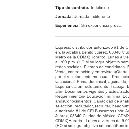
Tipo de contrato:
Indefinido
Jornada:
Jornada Indiferente
Experiencia:
Sin experiencia previa
Express, distribuidor autorizado #1 de
en, la Alcaldía Benito Juárez, 03340 Ci
Metro de la CDMX)Horario:· Lunes a vie
a 1:00 p.m. (HO si se logra objetivo sem
redes sociales· Filtrado de candidatos· 
Venta, contratación y entrevistas)Ofert
por el reclutamiento mensual.· Prestac
vacacional, Prima dominical, aguinaldo
Experiencia en reclutamiento. Trabajar b
afín· Documentos vigentes y actualizad
Requerimientos- Educación mínima: Educ
añosConocimientos: Capacidad de análisi
seleccion, reclutador, recruiter, headhunt
autorizado #1 de CELBuscamos un/a: Anal
Juárez, 03340 Ciudad de México, CDMX(A
CDMX)Horario:· Lunes a viernes de 9:00
(HO si se logra objetivo semanal)Funcio