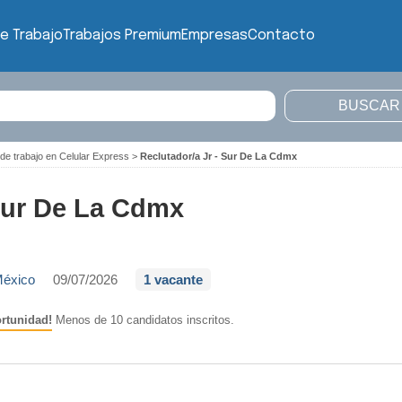
e Trabajo
Trabajos Premium
Empresas
Contacto
de trabajo en Celular Express
>
Reclutador/a Jr - Sur De La Cdmx
 Sur De La Cdmx
México
09/07/2026
1 vacante
rtunidad!
Menos de 10 candidatos inscritos.