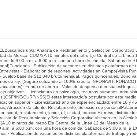
 CELBuscamos un/a: Analista de Reclutamiento y Selección Corporativo 
udad de México, CDMX(A 10 minutos del metro Eje Central de la Línea 
rnes de 9:00 a.m. a 6:00 p.m. con una hora de comida. Sábados de 9:
anal)Funciones:· Publicación de vacantes en distintas plataformas de t
Entrevistas · Elaboración de reportes· Actividades en Campo(Visita Pun
a:· Sueldo base de $12,840 bruto/mensual. Pagos quincenales. Bono va
iones de ley: (Seguro cotizando al 100%, crédito INFONAVIT, FONACOT
, vacaciones)· Fondo de ahorro · Vales de despensa mensualesRequisit
ajo objetivos.· Licenciatura en psicología, recursos humanos, administ
os (CSF/INE/CURP/NSS)Si estas interesado/a postulate por este medio
ación superior - Licenciatura1 año de experienciaEdad: entre 18 y 45
s, Atracción de talento, Reclutamiento, Selección de personalPalabras
er, scout, reclutamiento, junior, df, ciudad, mexico Express, distribuidor
ista de Reclutamiento y Selección Corporativo ubicado en, la Alcaldí
 10 minutos del metro Eje Central de la Línea 12 del Metro de la
 a.m. a 6:00 p.m. con una hora de comida. Sábados de 9:00 a.m. a 1:
nes:· Publicación de vacantes en distintas plataformas de trabajo y re