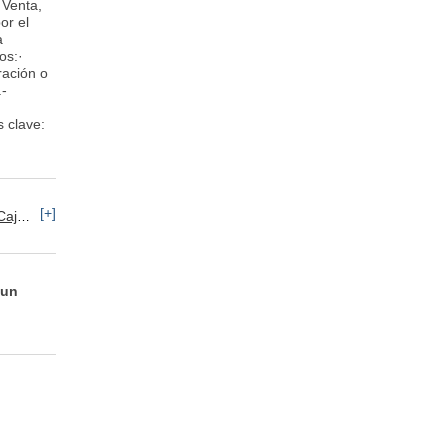
 Venta,
or el
a
os:·
ración o
.-
 clave:
[+]
ero
Servicios: Otros
 un