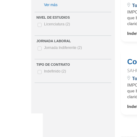
To
Ver más
IMPO
que 
NIVEL DE ESTUDIOS
clar
Licenciatura
(2)
Inde
JORNADA LABORAL
Jornada Indiferente
(2)
Co
TIPO DE CONTRATO
SAH
Indefinido
(2)
To
IMPO
que 
clar
Inde