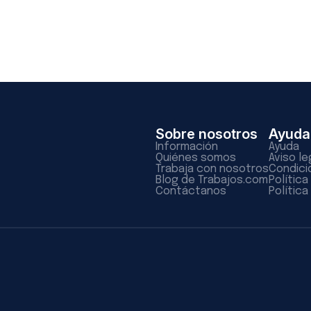
Sobre nosotros
Ayuda
Información
Ayuda
Quiénes somos
Aviso le
Trabaja con nosotros
Condici
Blog de Trabajos.com
Polític
Contáctanos
Política