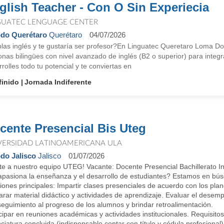
glish Teacher - Con O Sin Experiecia
GUATEC LENGUAGE CENTER
do Querétaro
Querétaro
04/07/2026
las inglés y te gustaría ser profesor?En Linguatec Queretaro Loma 
onas bilingües con nivel avanzado de inglés (B2 o superior) para inte
rolles todo tu potencial y te conviertas en
finido
Jornada Indiferente
cente Presencial Bis Uteg
VERSIDAD LATINOAMERICANA ULA
do Jalisco
Jalisco
01/07/2026
te a nuestro equipo UTEG! Vacante: Docente Presencial Bachillerato I
apasiona la enseñanza y el desarrollo de estudiantes? Estamos en bús
ones principales: Impartir clases presenciales de acuerdo con los pla
arar material didáctico y actividades de aprendizaje. Evaluar el desem
eguimiento al progreso de los alumnos y brindar retroalimentación.
cipar en reuniones académicas y actividades institucionales. Requisitos
ciatura concluida (indispensable contar con título y cédula profesional)