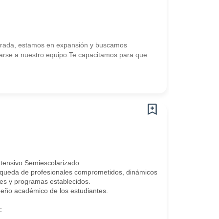
Dorada, estamos en expansión y buscamos
grarse a nuestro equipo.Te capacitamos para que
ntensivo Semiescolarizado
queda de profesionales comprometidos, dinámicos y con vocación educ
nes y programas establecidos.
peño académico de los estudiantes.
:
.