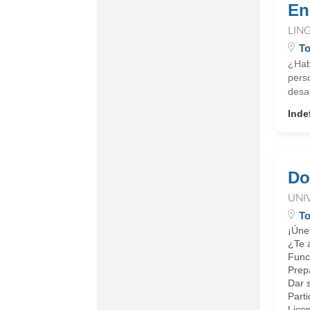
En
LIN
To
¿Hab
pers
desar
Inde
Do
UNI
To
¡Úne
¿Te 
Funci
Prep
Dar s
Parti
Licen