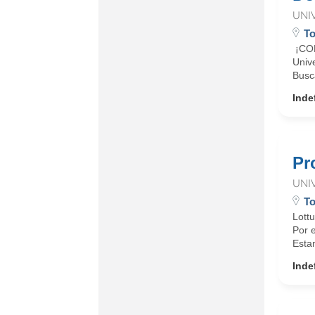
UNI
To
¡CO
Unive
Busc
Inde
Pr
UNI
To
Lott
Por 
Esta
Inde