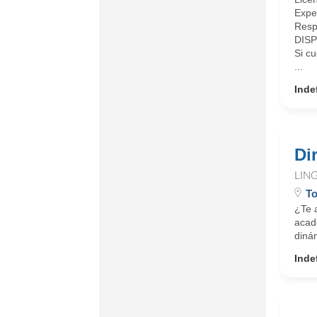
Expe
Resp
DISP
Si c
...
Inde
Di
LIN
To
¿Te 
acad
dinám
Inde