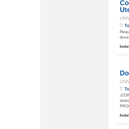
Co
Ut
UNI
To
Requi
docen
Inde
Do
UNI
To
¡CON
dist
PROG
Inde