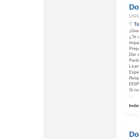
Do
UNI
To
¡Úne
¿Te 
Impa
Prep
Dar s
Parti
Licen
Expe
Resp
DISP
Si c
...
Inde
Do