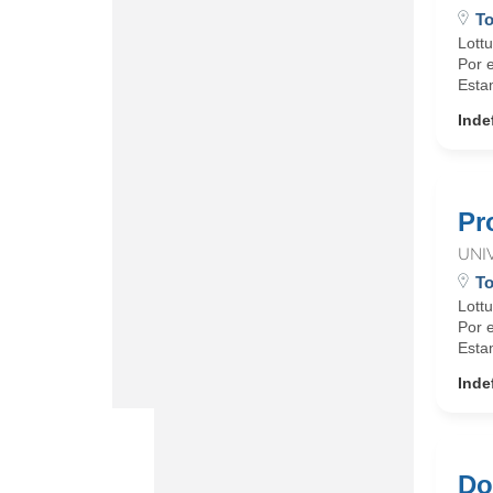
To
Lott
Por 
Esta
Inde
Pr
UNI
To
Lott
Por 
Esta
Inde
Do