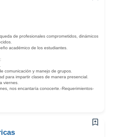
queda de profesionales comprometidos, dinámicos y con vocación educ
cidos.
peño académico de los estudiantes.
:
.
 de comunicación y manejo de grupos.
ad para impartir clases de manera presencial.
 viernes.
ones, nos encantaría conocerte.-Requerimientos-
ricas