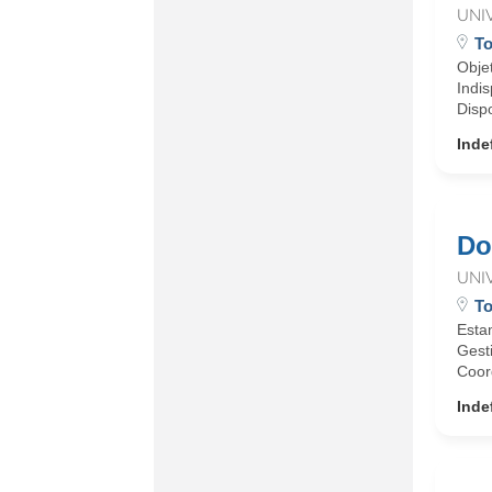
UNI
To
Objet
Indis
Dispo
Inde
Do
UNI
To
Esta
Gesti
Coord
Inde