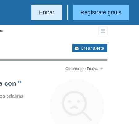
Entrar
Regístrate gratis
ua
Crear alerta
Ordenar por
Fecha
da con
''
iza palabras