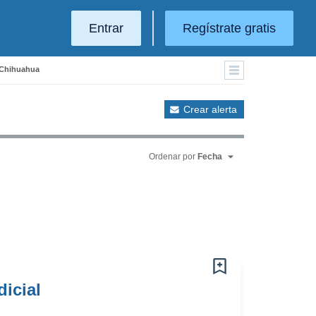
Entrar
Regístrate gratis
 Chihuahua
Crear alerta
Ordenar por
Fecha
dicial