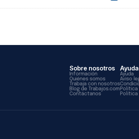
Sobre nosotros
Ayuda
Información
Ayuda
Quiénes somos
Aviso le
Trabaja con nosotros
Condici
Blog de Trabajos.com
Polític
Contáctanos
Política