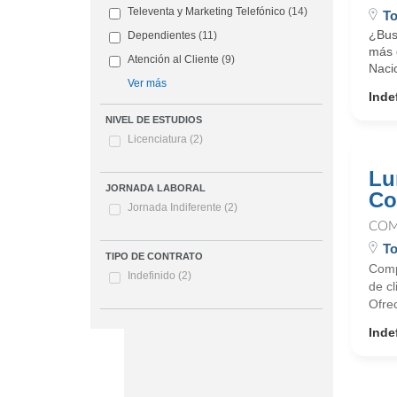
Televenta y Marketing Telefónico
(14)
T
¿Bus
Dependientes
(11)
más d
Atención al Cliente
(9)
Nacio
Ver más
Inde
NIVEL DE ESTUDIOS
Licenciatura
(2)
Lu
JORNADA LABORAL
Co
Jornada Indiferente
(2)
COM
T
TIPO DE CONTRATO
Compa
Indefinido
(2)
de cl
Ofre
Inde