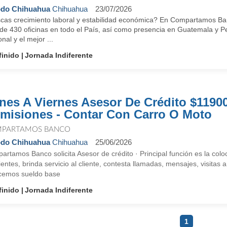
odo Chihuahua
Chihuahua
23/07/2026
cas crecimiento laboral y estabilidad económica? En Compartamos Ba
e 430 oficinas en todo el País, así como presencia en Guatemala y Per
nal y el mejor ...
finido
Jornada Indiferente
nes A Viernes Asesor De Crédito $1190
misiones - Contar Con Carro O Moto
PARTAMOS BANCO
odo Chihuahua
Chihuahua
25/06/2026
rtamos Banco solicita Asesor de crédito · Principal función es la colo
ientes, brinda servicio al cliente, contesta llamadas, mensajes, visitas a
cemos sueldo base
finido
Jornada Indiferente
1