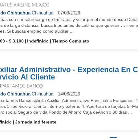
RATES AIRLINE MEXICO
odo Chihuahua
Chihuahua
07/08/2026
ñas con ser sobrecargo de Emirates y volar por el mundo desde Dubái
s de larga distancia, busca tripulantes de cabina que quieran vivir en e
es. Si buscas empleo como auxiliar ...
00 - $ 3.100
Indefinido
Tiempo Completo
xiliar Administrativo - Experiencia En 
rvicio Al Cliente
PARTAMOS BANCO
odo Chihuahua
Chihuahua
14/06/2026
rtamos Banco solicita Auxiliar Administrativo Principales Funciones: 1
os 3.-Servicio al cliente interno y externo 4.-Apertura de tarjetas 5
ro social Seguro de vida Fondo de Ahorro Caja deAhorro 30 días ...
finido
Jornada Indiferente