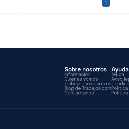
1
Sobre nosotros
Ayuda
Información
Ayuda
Quiénes somos
Aviso le
Trabaja con nosotros
Condici
Blog de Trabajos.com
Polític
Contáctanos
Política