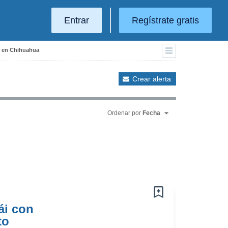
Entrar
Regístrate gratis
r en Chihuahua
Crear alerta
Ordenar por
Fecha
ái con
to