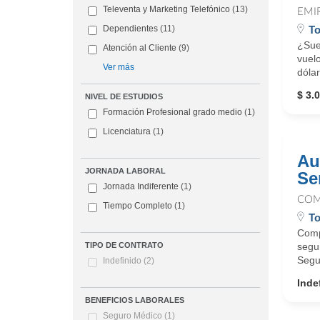
Televenta y Marketing Telefónico
(13)
EMI
T
Dependientes
(11)
¿Sue
Atención al Cliente
(9)
vuelo
Ver más
dólar
$ 3.0
NIVEL DE ESTUDIOS
Formación Profesional grado medio
(1)
Licenciatura
(1)
Au
JORNADA LABORAL
Se
Jornada Indiferente
(1)
COM
Tiempo Completo
(1)
T
Compa
segur
TIPO DE CONTRATO
Segu
Indefinido
(2)
Inde
BENEFICIOS LABORALES
Seguro Médico
(1)