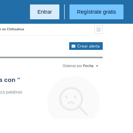
Entrar
Regístrate gratis
io en Chihuahua
Crear alerta
Ordenar por
Fecha
da con
''
iza palabras