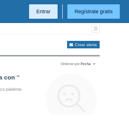
Entrar
Regístrate gratis
Crear alerta
Ordenar por
Fecha
da con
''
iza palabras