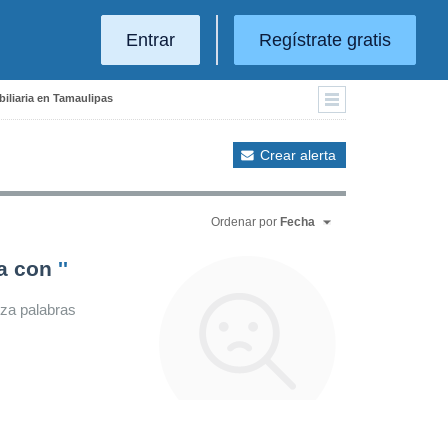
Entrar
Regístrate gratis
iliaria en Tamaulipas
Crear alerta
Ordenar por
Fecha
da con
''
iza palabras