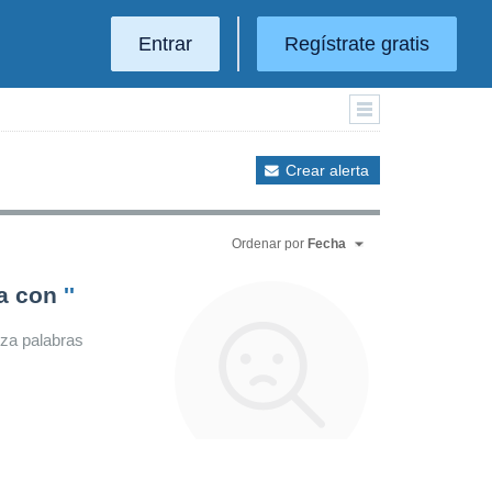
Entrar
Regístrate gratis
Crear alerta
Ordenar por
Fecha
da con
''
iza palabras