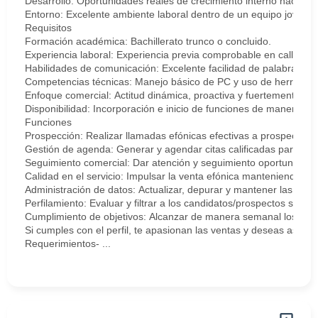
Desarrollo: Oportunidades reales de crecimiento interno hacia ro
Entorno: Excelente ambiente laboral dentro de un equipo joven, d
Requisitos
Formación académica: Bachillerato trunco o concluido.
Experiencia laboral: Experiencia previa comprobable en call center
Habilidades de comunicación: Excelente facilidad de palabra, flui
Competencias técnicas: Manejo básico de PC y uso de herramienta
Enfoque comercial: Actitud dinámica, proactiva y fuertemente ori
Disponibilidad: Incorporación e inicio de funciones de manera in
Funciones
Prospección: Realizar llamadas efónicas efectivas a prospectos a
Gestión de agenda: Generar y agendar citas calificadas para el 
Seguimiento comercial: Dar atención y seguimiento oportuno vía 
Calidad en el servicio: Impulsar la venta efónica manteniendo si
Administración de datos: Actualizar, depurar y mantener las bas
Perfilamiento: Evaluar y filtrar a los candidatos/prospectos según 
Cumplimiento de objetivos: Alcanzar de manera semanal los indi
Si cumples con el perfil, te apasionan las ventas y deseas asumir
Requerimientos- ...