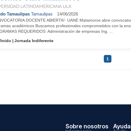
VERSIDAD LATINOAMERICANA ULA
do Tamaulipas
Tamaulipas
14/06/2026
VOCATORIA DOCENTE ABIERTA!· UANE Matamoros abre convocatoria par
ramas académicos Buscamos profesionales comprometidos con la enseñ
RAMAS REQUERIDOS: Administración de empresas Ing. ...
finido
Jornada Indiferente
1
Sobre nosotros
Ayuda