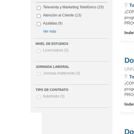
To
Televenta y Marketing Telefónico
(29)
¡CON
Atención al Cliente
(13)
prog
PROG
Azafatas
(9)
Ver más
Inde
NIVEL DE ESTUDIOS
Licenciatura
(3)
Do
JORNADA LABORAL
UNI
Jornada Indiferente
(3)
To
¡CON
prog
TIPO DE CONTRATO
PROG
Indefinido
(3)
Inde
Do