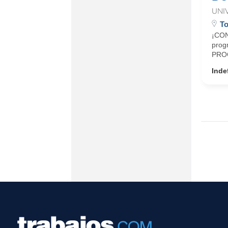
UNI
To
¡CON
prog
PROG
Inde