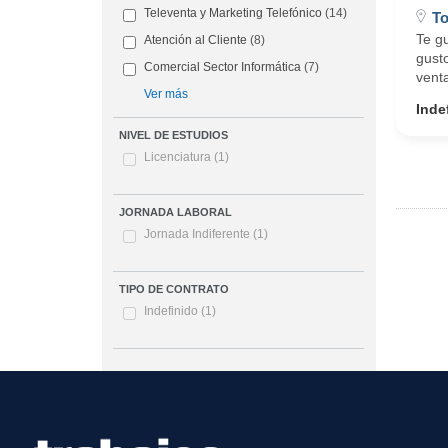
Televenta y Marketing Telefónico
(14)
To
Te gu
Atención al Cliente
(8)
gust
Comercial Sector Informática
(7)
vent
Ver más
Inde
NIVEL DE ESTUDIOS
Licenciatura
(1)
JORNADA LABORAL
Jornada Indiferente
(1)
TIPO DE CONTRATO
Indefinido
(1)