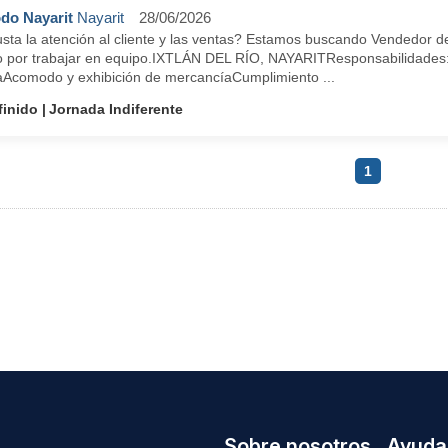
do Nayarit
Nayarit
28/06/2026
sta la atención al cliente y las ventas? Estamos buscando Vendedor de P
o por trabajar en equipo.IXTLÁN DEL RÍO, NAYARITResponsabilidades:A
aAcomodo y exhibición de mercancíaCumplimiento ...
finido
Jornada Indiferente
1
Sobre nosotros
Ayuda