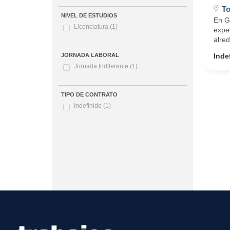
To
NIVEL DE ESTUDIOS
En G
Licenciatura
(1)
expe
alred
Inde
JORNADA LABORAL
Jornada Indiferente
(1)
TIPO DE CONTRATO
Indefinido
(1)