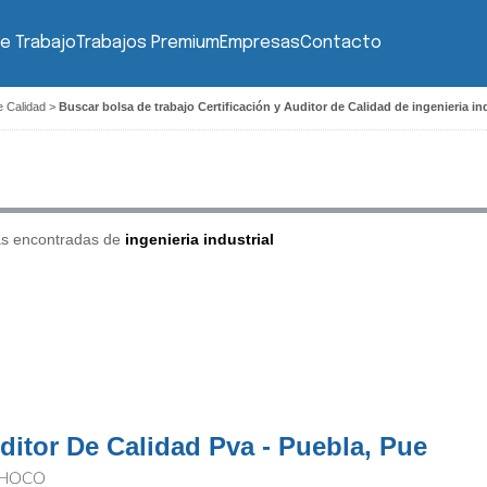
e Trabajo
Trabajos Premium
Empresas
Contacto
e Calidad
>
Buscar bolsa de trabajo Certificación y Auditor de Calidad de ingenieria ind
as encontradas de
ingenieria industrial
ditor De Calidad Pva - Puebla, Pue
HOCO