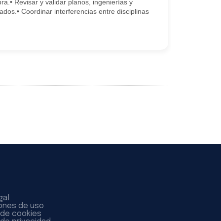
• Revisar y validar planos, ingenierías y
ados.• Coordinar interferencias entre disciplinas
gal
ones de uso
a de cookies