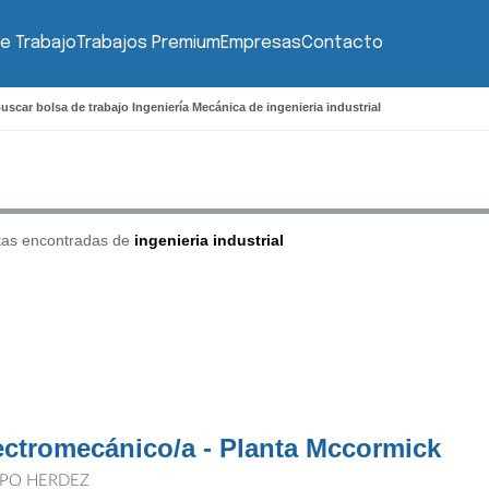
e Trabajo
Trabajos Premium
Empresas
Contacto
uscar bolsa de trabajo Ingeniería Mecánica de ingenieria industrial
tas encontradas de
ingenieria industrial
ectromecánico/a - Planta Mccormick
PO HERDEZ