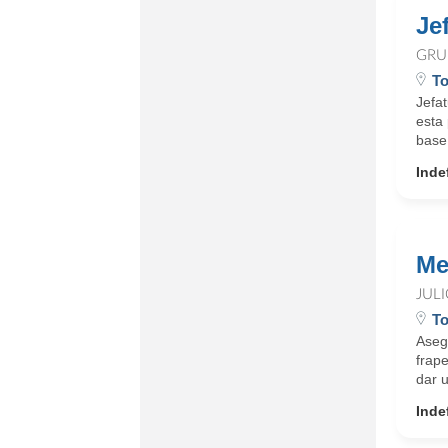
Je
GRU
To
Jefa
esta
base 
Inde
Me
JUL
To
Asegu
frap
dar u
Inde