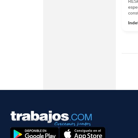
RESP
espec
const
Inde