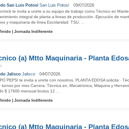
do San Luis Potosí
San Luis Potosí
09/07/2026
rmick te invita a unirte a su equipo de trabajo como Técnico en Mante
nimiento integral de planta a lineas de producción.-Ejecución de mante
os y maquinaria de línea.Escolaridad: TSU, ...
finido
Jornada Indiferente
cnico (a) Mtto Maquinaria - Planta Edos
P
do Jalisco
Jalisco
04/07/2026
O PEPSI te invita a unirte con nosotros, PLANTA EDOSA solicita:· Técn
r turnos por mes Carrera: Técnica en, Mecatrónica, Máquina y Herrami
do $ 17600 mensual brutos 12 ...
finido
Jornada Indiferente
cnico (a) Mtto Maquinaria - Planta Edos