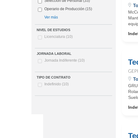
Selección de Personal
(33)
To
Operario de Producción
(15)
McCo
Ver más
Mante
equip
NIVEL DE ESTUDIOS
Inde
Licenciatura
(10)
JORNADA LABORAL
Te
Jornada Indiferente
(10)
GEP
TIPO DE CONTRATO
To
Indefinido
(10)
GRUP
Rola
Suel
Inde
Te