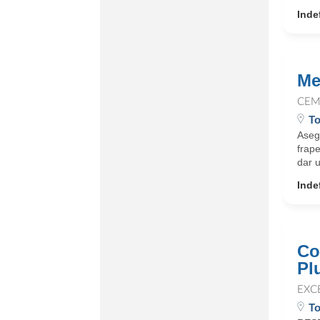
Inde
Me
CEM
To
Asegu
frap
dar u
Inde
Co
Pl
EXC
To