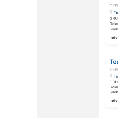
GEP
To
GRUP
Rola
Suel
Inde
Te
GEP
To
GRUP
Rola
Suel
Inde