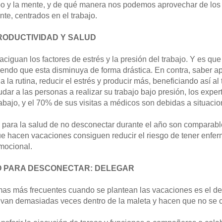
po y la mente, y de qué manera nos podemos aprovechar de los
te, centrados en el trabajo.
RODUCTIVIDAD Y SALUD
ciguan los factores de estrés y la presión del trabajo. Y es qu
iendo que esta disminuya de forma drástica. En contra, saber a
 a la rutina, reducir el estrés y producir más, beneficiando así al
udar a las personas a realizar su trabajo bajo presión, los expe
rabajo, y el 70% de sus visitas a médicos son debidas a situacio
para la salud de no desconectar durante el año son comparabl
ue hacen vacaciones consiguen reducir el riesgo de tener enfe
emocional.
O PARA DESCONECTAR: DELEGAR
as más frecuentes cuando se plantean las vacaciones es el del 
 van demasiadas veces dentro de la maleta y hacen que no se 