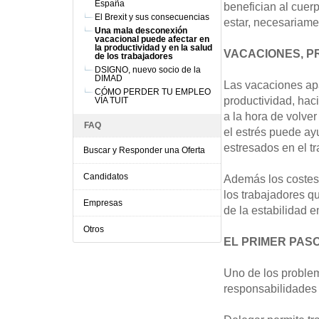
España
benefician al cuer
El Brexit y sus consecuencias
estar, necesariamen
Una mala desconexión
vacacional puede afectar en
la productividad y en la salud
VACACIONES, P
de los trabajadores
DSIGNO, nuevo socio de la
DIMAD
Las vacaciones apa
CÓMO PERDER TU EMPLEO
productividad, hac
VÍA TUIT
a la hora de volver
FAQ
el estrés puede ay
estresados en el t
Buscar y Responder una Oferta
Candidatos
Además los costes 
los trabajadores q
Empresas
de la estabilidad 
Otros
EL PRIMER PAS
Uno de los problem
responsabilidades