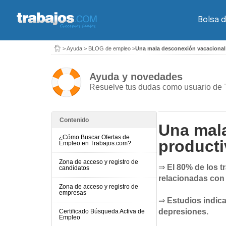
Bolsa d
>
Ayuda
>
BLOG de empleo
>
Una mala desconexión vacacional p
Ayuda y novedades
Resuelve tus dudas como usuario de 
Contenido
Una mala
¿Cómo Buscar Ofertas de
producti
Empleo en Trabajos.com?
Zona de acceso y registro de
⇒
El 80% de los t
candidatos
relacionadas con 
Zona de acceso y registro de
empresas
⇒
Estudios indic
depresiones.
Certificado Búsqueda Activa de
Empleo