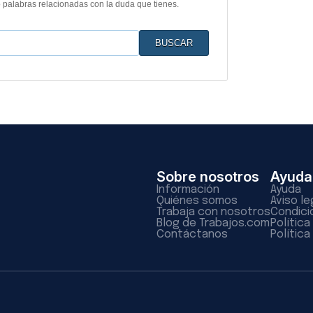
o palabras relacionadas con la duda que tienes.
Sobre nosotros
Ayuda
Información
Ayuda
Quiénes somos
Aviso le
Trabaja con nosotros
Condici
Blog de Trabajos.com
Polític
Contáctanos
Política