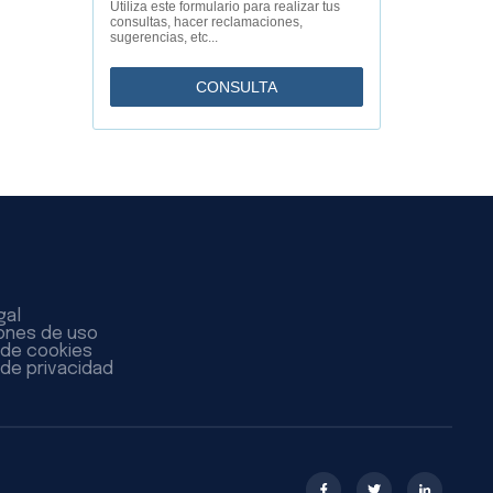
Utiliza este formulario para realizar tus
consultas, hacer reclamaciones,
sugerencias, etc...
CONSULTA
gal
ones de uso
a de cookies
 de privacidad