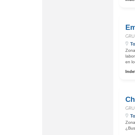
Em
GRU
To
Zona
labo
en lo
Inde
Ch
GRU
To
Zona
¿Bus