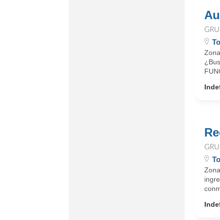
Au
GRU
To
Zona
¿Bus
FUNC
Inde
Re
GRU
To
Zona
ingr
conmu
Inde