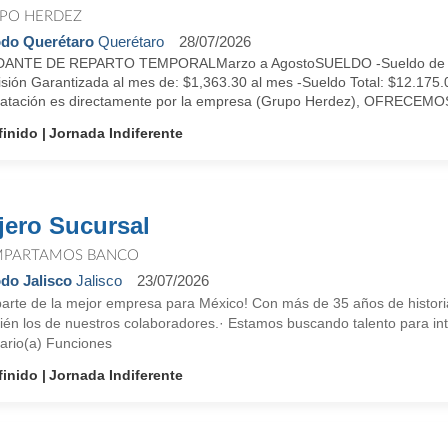
PO HERDEZ
do Querétaro
Querétaro
28/07/2026
ANTE DE REPARTO TEMPORALMarzo a AgostoSUELDO -Sueldo de Gara
sión Garantizada al mes de: $1,363.30 al mes -Sueldo Total: $12.175.
ratación es directamente por la empresa (Grupo Herdez), OFRECEMOS
finido
Jornada Indiferente
jero Sucursal
PARTAMOS BANCO
do Jalisco
Jalisco
23/07/2026
parte de la mejor empresa para México! Con más de 35 años de historia
ién los de nuestros colaboradores.· Estamos buscando talento para in
ario(a) Funciones
finido
Jornada Indiferente