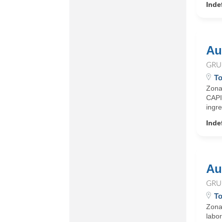
Inde
Au
GRU
To
Zona
CAPIL
ingr
Inde
Au
GRU
To
Zona
labo