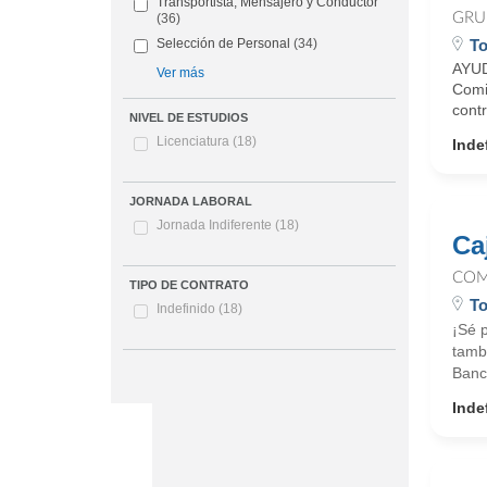
Transportista, Mensajero y Conductor
GRU
(36)
To
Selección de Personal
(34)
AYUD
Ver más
Comi
cont
NIVEL DE ESTUDIOS
Licenciatura
(18)
Inde
JORNADA LABORAL
Jornada Indiferente
(18)
Ca
COM
TIPO DE CONTRATO
To
Indefinido
(18)
¡Sé 
tamb
Banc
Inde