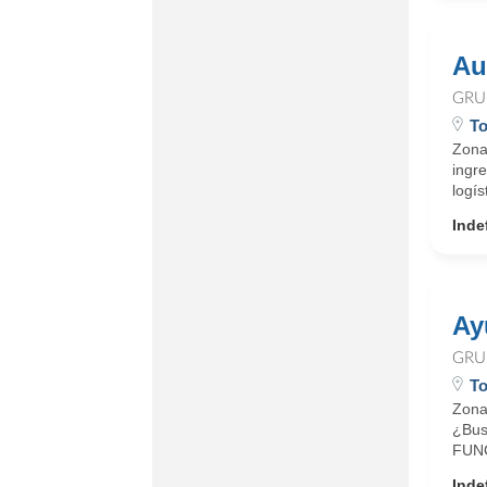
Au
GRU
To
Zona
ingr
logís
Inde
Ay
GRU
To
Zona 
¿Bus
FUNC
Inde