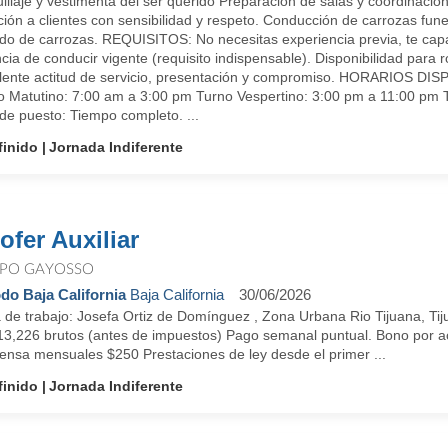
llaje y vestimenta del ser querido Preparación de salas y coordinació
ión a clientes con sensibilidad y respeto. Conducción de carrozas fune
do de carrozas. REQUISITOS: No necesitas experiencia previa, te cap
cia de conducir vigente (requisito indispensable). Disponibilidad para 
lente actitud de servicio, presentación y compromiso. HORARIOS DIS
o Matutino: 7:00 am a 3:00 pm Turno Vespertino: 3:00 pm a 11:00 pm 
de puesto: Tiempo completo. ...
finido
Jornada Indiferente
ofer Auxiliar
PO GAYOSSO
do Baja California
Baja California
30/06/2026
 de trabajo: Josefa Ortiz de Domínguez , Zona Urbana Rio Tijuana, 
13,226 brutos (antes de impuestos) Pago semanal puntual. Bono por a
ensa mensuales $250 Prestaciones de ley desde el primer ...
finido
Jornada Indiferente