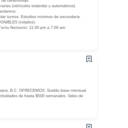
n de ceremonias.
rarias (vehículos estándar y automáticos).
acitamos.
rolar turnos. Estudios mínimos de secundaria.
PONIBLES (rolados):
Turno Nocturno: 11:00 pm a 7:00 am
Tijuana, B.C. OFRECEMOS: Sueldo base mensual
ctividades de hasta $500 semanales. Vales de