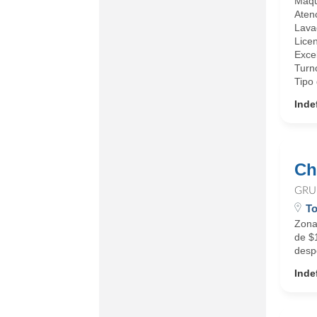
Maqui
Atenc
Lava
Licen
Exce
Turn
Tipo 
Inde
Ch
GRU
To
Zona
de $
desp
Inde