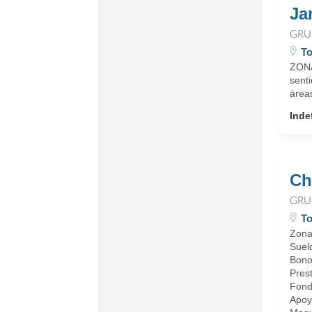
Ja
GRU
To
ZONA
sent
áreas
Inde
Ch
GRU
To
Zona
Suel
Bono
Pres
Fond
Apoyo