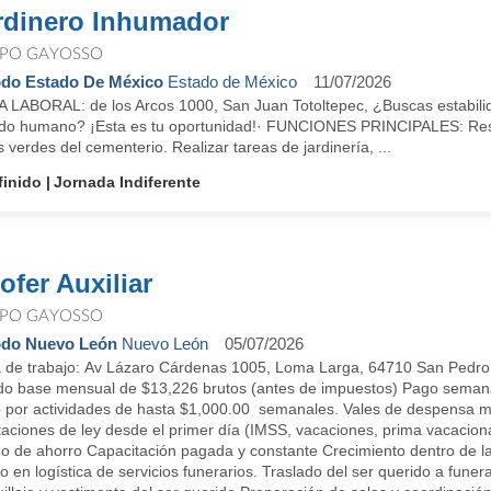
rdinero Inhumador
PO GAYOSSO
do Estado De México
Estado de México
11/07/2026
 LABORAL: de los Arcos 1000, San Juan Totoltepec, ¿Buscas estabilid
ido humano? ¡Esta es tu oportunidad!· FUNCIONES PRINCIPALES: Respo
 verdes del cementerio. Realizar tareas de jardinería, ...
finido
Jornada Indiferente
ofer Auxiliar
PO GAYOSSO
do Nuevo León
Nuevo León
05/07/2026
 de trabajo: Av Lázaro Cárdenas 1005, Loma Larga, 64710 San Ped
do base mensual de $13,226 brutos (antes de impuestos) Pago semana
 por actividades de hasta $1,000.00 semanales. Vales de despensa 
taciones de ley desde el primer día (IMSS, vacaciones, prima vacacion
o de ahorro Capacitación pagada y constante Crecimiento dentro d
 en logística de servicios funerarios. Traslado del ser querido a funera