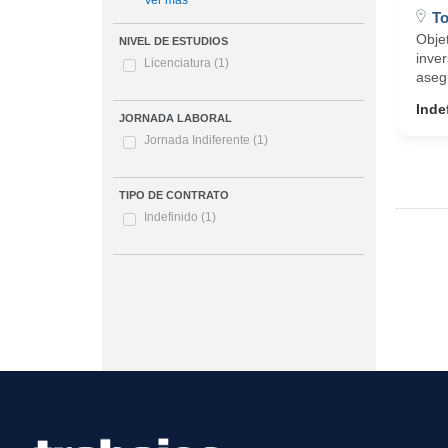
Ver más
To
Objet
NIVEL DE ESTUDIOS
inver
Licenciatura
(1)
asegu
Inde
JORNADA LABORAL
Jornada Indiferente
(1)
TIPO DE CONTRATO
Indefinido
(1)