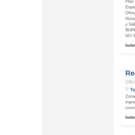
Plan
Exper
Ofre
Horar
y Sá
BUR
NO 
Inde
Re
GRU
To
Zona
ingr
conmu
Inde