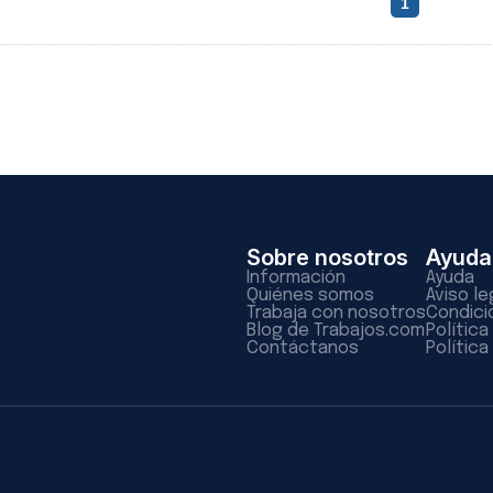
1
Sobre nosotros
Ayuda
Información
Ayuda
Quiénes somos
Aviso le
Trabaja con nosotros
Condici
Blog de Trabajos.com
Polític
Contáctanos
Política