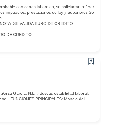
able con cartas laborales, se solicitaran referencias laborales) Lidera
impuestos, prestaciones de ley y Superiores Seguro social, aguinaldo
o
V NOTA: SE VALIDA BURO DE CREDITO
 DE CREDITO. ...
arza García, N.L. ¿Buscas estabilidad laboral,
unidad!· FUNCIONES PRINCIPALES: Manejo del