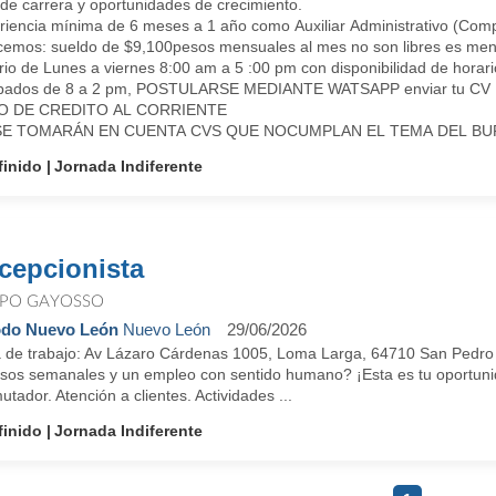
 de carrera y oportunidades de crecimiento.
iencia mínima de 6 meses a 1 año como Auxiliar Administrativo (Comprob
cemos: sueldo de $9,100pesos mensuales al mes no son libres es menos 
io de Lunes a viernes 8:00 am a 5 :00 pm con disponibilidad de horari
bados de 8 a 2 pm, POSTULARSE MEDIANTE WATSAPP enviar tu C
O DE CREDITO AL CORRIENTE
SE TOMARÁN EN CUENTA CVS QUE NOCUMPLAN EL TEMA DEL BURO
finido
Jornada Indiferente
cepcionista
PO GAYOSSO
do Nuevo León
Nuevo León
29/06/2026
 de trabajo: Av Lázaro Cárdenas 1005, Loma Larga, 64710 San Pedro G
esos semanales y un empleo con sentido humano? ¡Esta es tu oport
tador. Atención a clientes. Actividades ...
finido
Jornada Indiferente