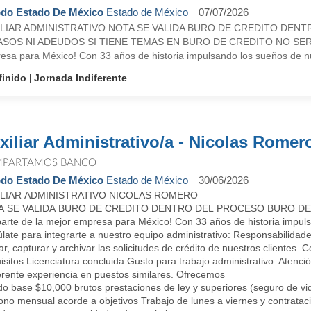
do Estado De México
Estado de México
07/07/2026
ILIAR ADMINISTRATIVO NOTA SE VALIDA BURO DE CREDITO DEN
SOS NI ADEUDOS SI TIENE TEMAS EN BURO DE CREDITO NO SERA 
esa para México! Con 33 años de historia impulsando los sueños de nue
finido
Jornada Indiferente
xiliar Administrativo/a - Nicolas Romer
PARTAMOS BANCO
do Estado De México
Estado de México
30/06/2026
ILIAR ADMINISTRATIVO NICOLAS ROMERO
A SE VALIDA BURO DE CREDITO DENTRO DEL PROCESO BURO DEB
parte de la mejor empresa para México! Con 33 años de historia impuls
late para integrarte a nuestro equipo administrativo: Responsabilidad
ar, capturar y archivar las solicitudes de crédito de nuestros clientes. C
sitos Licenciatura concluida Gusto para trabajo administrativo. Atención
erente experiencia en puestos similares. Ofrecemos
o base $10,000 brutos prestaciones de ley y superiores (seguro de vid
ono mensual acorde a objetivos Trabajo de lunes a viernes y contrataci