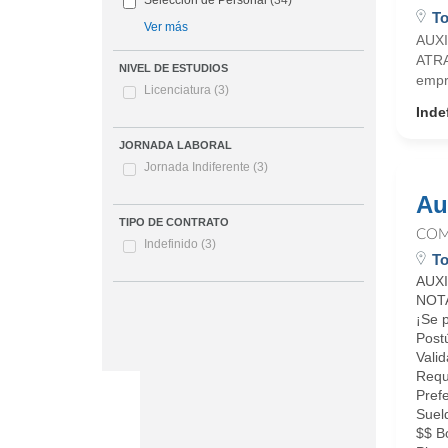
Selección de Personal
(34)
To
Ver más
AUX
ATRA
NIVEL DE ESTUDIOS
empr
Licenciatura
(3)
Inde
JORNADA LABORAL
Jornada Indiferente
(3)
Au
TIPO DE CONTRATO
COM
Indefinido
(3)
To
AUX
NOT
¡Se 
Postú
Valid
Requi
Pref
Sueld
$$ B