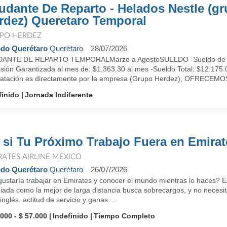
udante De Reparto - Helados Nestle (g
rdez) Queretaro Temporal
PO HERDEZ
do Querétaro
Querétaro
28/07/2026
ANTE DE REPARTO TEMPORALMarzo a AgostoSUELDO -Sueldo de Gara
sión Garantizada al mes de: $1,363.30 al mes -Sueldo Total: $12.175.
ratación es directamente por la empresa (Grupo Herdez), OFRECEMOS
finido
Jornada Indiferente
 si Tu Próximo Trabajo Fuera en Emira
RATES AIRLINE MEXICO
do Querétaro
Querétaro
26/07/2026
ustaría trabajar en Emirates y conocer el mundo mientras lo haces? Es
ada como la mejor de larga distancia busca sobrecargos, y no necesita
inglés, actitud de servicio y ganas ...
.000 - $ 57.000
Indefinido
Tiempo Completo