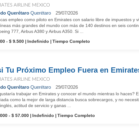
RATES AIRLINE MEXICO
do Querétaro
Querétaro
29/07/2026
as empleo como piloto en Emirates con salario libre de impuestos y vi
líneas más grandes del mundo con más de 140 destinos en seis continen
eing 777, Airbus A380 y Airbus A350. Si ...
00 - $ 9.500
Indefinido
Tiempo Completo
si Tu Próximo Empleo Fuera en Emirates
RATES AIRLINE MEXICO
do Querétaro
Querétaro
29/07/2026
ustaría trabajar en Emirates y conocer el mundo mientras lo haces? Es
ada como la mejor de larga distancia busca sobrecargos, y no necesita
inglés, actitud de servicio y ganas ...
.000 - $ 57.000
Indefinido
Tiempo Completo