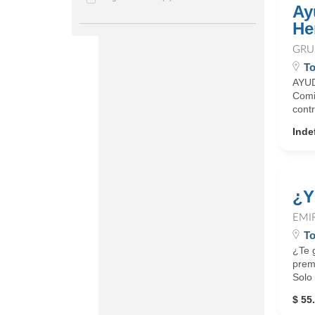
Ay
He
GRU
To
AYUD
Comi
cont
Inde
¿Y
EMI
To
¿Te g
premi
Solo 
$ 55