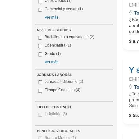
Otros Oficios
(1)
EMI
Comercial y Ventas
(1)
To
Ver más
¿Busc
aero
NIVEL DE ESTUDIOS
de Bo
Bachillerato o equivalente
(2)
$ 8.7
Licenciatura
(1)
Grado
(1)
Ver más
Y 
JORNADA LABORAL
EMI
Jornada Indiferente
(1)
To
Tiempo Completo
(4)
¿Te g
premi
Solo 
TIPO DE CONTRATO
Indefinido
(5)
$ 55
BENEFICIOS LABORALES
Seguro Médico
(1)