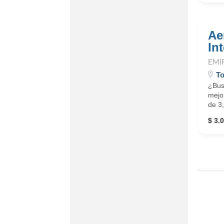
Ae
In
EMI
To
¿Bus
mejor
de 3
$ 3.0