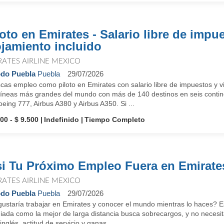
loto en Emirates - Salario libre de impu
ojamiento incluido
RATES AIRLINE MEXICO
do Puebla
Puebla
29/07/2026
as empleo como piloto en Emirates con salario libre de impuestos y vi
líneas más grandes del mundo con más de 140 destinos en seis continen
eing 777, Airbus A380 y Airbus A350. Si ...
00 - $ 9.500
Indefinido
Tiempo Completo
si Tu Próximo Empleo Fuera en Emirates
RATES AIRLINE MEXICO
do Puebla
Puebla
29/07/2026
ustaría trabajar en Emirates y conocer el mundo mientras lo haces? Es
ada como la mejor de larga distancia busca sobrecargos, y no necesita
inglés, actitud de servicio y ganas ...