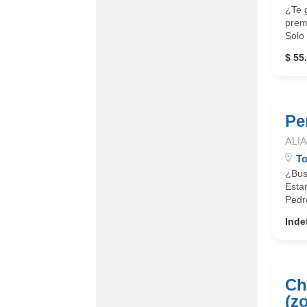
¿Te g
premi
Solo 
$ 55
Pe
ALI
To
¿Bus
Esta
Pedr
Inde
Ch
(z