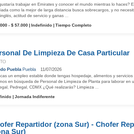
ustaría trabajar en Emirates y conocer el mundo mientras lo haces? Es
ada como la mejor de larga distancia busca sobrecargos, y no necesita
inglés, actitud de servicio y ganas ...
.000 - $ 57.000
Indefinido
Tiempo Completo
rsonal De Limpieza De Casa Particular
ATO
do Puebla
Puebla
11/07/2026
cas un empleo estable donde tengas hospedaje, alimentos y servicios i
mos en búsqueda de Personal de Limpieza de Planta para laborar en un
egal, Pedregal, CDMX ¿Qué realizarás? Limpieza ...
finido
Jornada Indiferente
ofer Repartidor (zona Sur) - Chofer Rep
ona Sur)