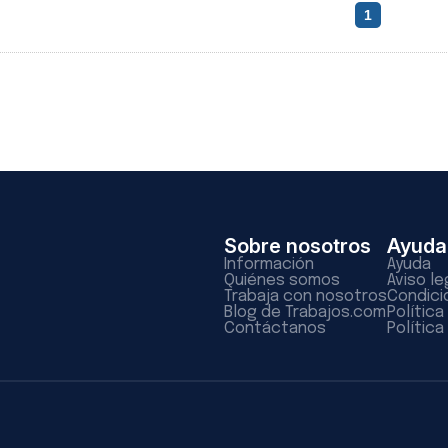
1
Sobre nosotros
Ayuda
Información
Ayuda
Quiénes somos
Aviso le
Trabaja con nosotros
Condici
Blog de Trabajos.com
Polític
Contáctanos
Política