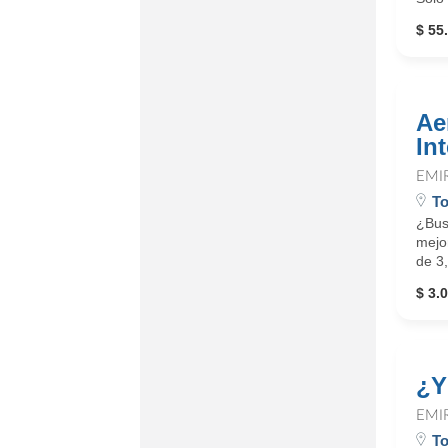
$ 55
Ae
In
EMI
To
¿Bus
mejor
de 3
$ 3.0
¿Y
EMI
To