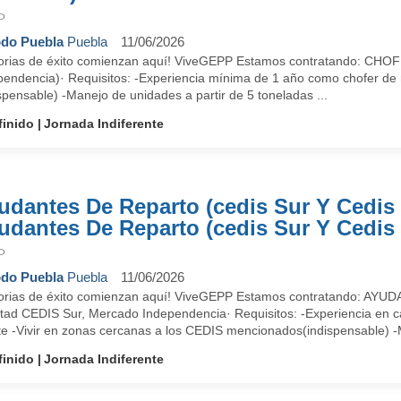
P
do Puebla
Puebla
11/06/2026
torias de éxito comienzan aquí! ViveGEPP Estamos contratando: 
pendencia)· Requisitos: -Experiencia mínima de 1 año como chofer de r
spensable) -Manejo de unidades a partir de 5 toneladas ...
finido
Jornada Indiferente
udantes De Reparto (cedis Sur Y Cedis 
udantes De Reparto (cedis Sur Y Cedis
P
do Puebla
Puebla
11/06/2026
torias de éxito comienzan aquí! ViveGEPP Estamos contratando: AY
rtad CEDIS Sur, Mercado Independencia· Requisitos: -Experiencia en c
nte -Vivir en zonas cercanas a los CEDIS mencionados(indispensable) -
finido
Jornada Indiferente