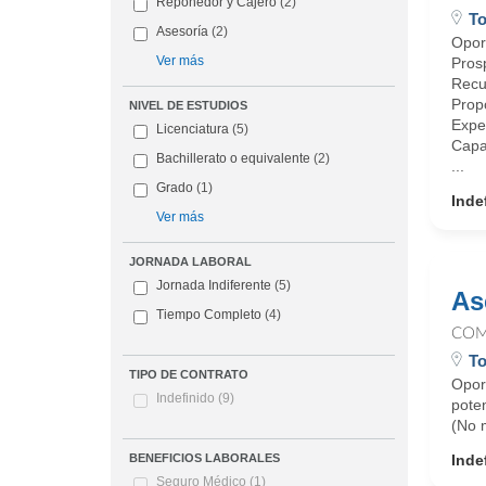
Reponedor y Cajero
(2)
To
Asesoría
(2)
Opor
Ver más
Prosp
Recu
Propo
NIVEL DE ESTUDIOS
Exper
Licenciatura
(5)
Capac
Bachillerato o equivalente
(2)
...
Grado
(1)
Inde
Ver más
JORNADA LABORAL
Jornada Indiferente
(5)
As
Tiempo Completo
(4)
COM
To
TIPO DE CONTRATO
Opor
Indefinido
(9)
poten
(No 
Inde
BENEFICIOS LABORALES
Seguro Médico
(1)