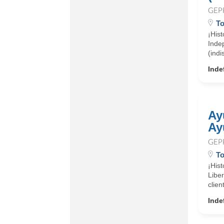
GEP
To
¡His
Inde
(indi
Inde
Ay
Ay
GEP
To
¡His
Libe
clie
Inde