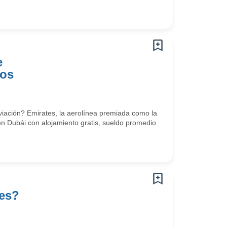
e
tos
viación? Emirates, la aerolínea premiada como la
en Dubái con alojamiento gratis, sueldo promedio
tes?