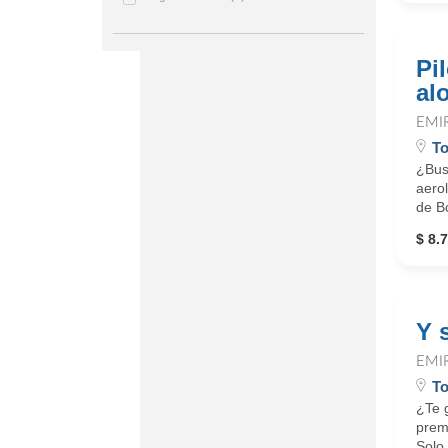
Pi
al
EMI
To
¿Busc
aero
de Bo
$ 8.7
Y 
EMI
To
¿Te g
premi
Solo 