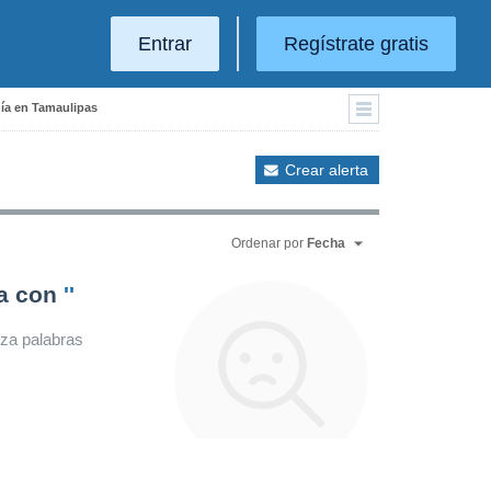
Entrar
Regístrate gratis
nía en Tamaulipas
Crear alerta
Ordenar por
Fecha
da con
''
iza palabras