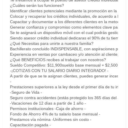
Te invitamos a ocupar el puesto de asesor crédito individual
¿Cuáles serán tus funciones?
Identificar clientes potenciales mediante la promoción en la zon
Colocar y recuperar los créditos individuales, de acuerdo a las m
Capacitar y documentar a los diferentes clientes en la metodologí
Generar confianza y compromiso como elementos clave para satisfa
Se te asignará un dispositivo móvil con el cual podrás gestionar t
Siendo asesor crédito individual dedicaras el 90% de tu tiempo en
¿Qué Necesitas para unirte a nuestra familia?
Bachillerato concluido INDISPENSABLE, con aspiraciones para s
Experiencia en ventas por cambaceo y/o atención al cliente, adem
¿Qué BENEFICIOS recibes al trabajar con nosotros?
Sueldo Competitivo: $11,900sueldo base mensual + $2,500 bono
-¡COTIZAS CON TU SALARIO DIARIO INTEGRADO! -
A partir de que se te asignan clientes, puedes generar incentiv
-
Prestaciones superiores a la ley desde el primer día de tu ingres
-Seguro de Vida -
Seguro contra accidentes (estás protegido los 365 días del año, l
-Vacaciones de 12 días a partir de 1 año -
Permisos institucionales -Caja de ahorro -
Fondo de Ahorro 4% de tu salario base mensual -
Prestamos vía nómina -Uniformes sin costo -
Capacitación pagada -