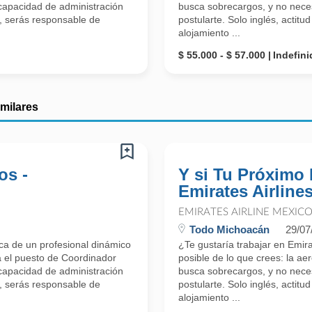
 capacidad de administración
busca sobrecargos, y no neces
ol, serás responsable de
postularte. Solo inglés, actit
alojamiento ...
$ 55.000 - $ 57.000
Indefini
imilares
os -
Y si Tu Próximo
Emirates Airline
EMIRATES AIRLINE MEXIC
Todo Michoacán
29/07
a de un profesional dinámico
¿Te gustaría trabajar en Emi
a el puesto de Coordinador
posible de lo que crees: la ae
 capacidad de administración
busca sobrecargos, y no neces
ol, serás responsable de
postularte. Solo inglés, actit
alojamiento ...