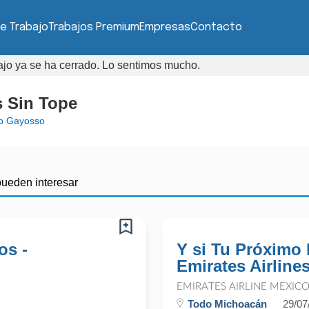
e Trabajo
Trabajos Premium
Empresas
Contacto
bajo ya se ha cerrado. Lo sentimos mucho.
s Sin Tope
o Gayosso
pueden interesar
os -
Y si Tu Próximo
Emirates Airline
EMIRATES AIRLINE MEXIC
Todo Michoacán
29/07