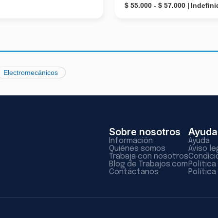
$ 55.000 - $ 57.000
Indefini
Electromecánicos
Sobre nosotros
Ayuda
Información
Ayuda
Quiénes somos
Aviso le
Trabaja con nosotros
Condici
Blog de Trabajos.com
Polític
Contáctanos
Política