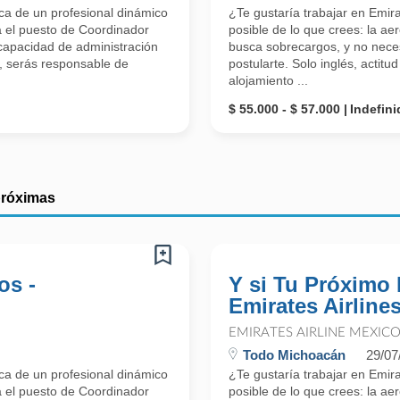
a de un profesional dinámico
¿Te gustaría trabajar en Emi
a el puesto de Coordinador
posible de lo que crees: la ae
 capacidad de administración
busca sobrecargos, y no neces
ol, serás responsable de
postularte. Solo inglés, actit
alojamiento ...
$ 55.000 - $ 57.000
Indefini
próximas
os -
Y si Tu Próximo
Emirates Airline
EMIRATES AIRLINE MEXIC
Todo Michoacán
29/07
a de un profesional dinámico
¿Te gustaría trabajar en Emi
a el puesto de Coordinador
posible de lo que crees: la ae