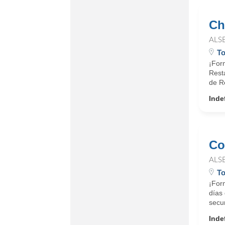
Ch
ALS
To
¡Form
Rest
de R
Inde
Co
ALS
To
¡For
días
secun
Inde