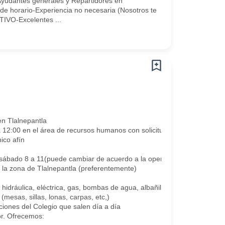
Ayudantes generales y Repartidores en
de horario-Experiencia no necesaria (Nosotros te
IVO-Excelentes ...
n Tlalnepantla
 12:00 en el área de recursos humanos con solicitud elaborada e identif
ico afín
y sábado 8 a 11(puede cambiar de acuerdo a la operación del colegio.)
 la zona de Tlalnepantla (preferentemente)
 hidráulica, eléctrica, gas, bombas de agua, albañilería, plomería, car
mesas, sillas, lonas, carpas, etc,)
ciones del Colegio que salen día a día
or. Ofrecemos: