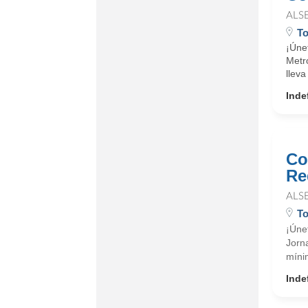
ALS
To
¡Úne
Metr
lleva
Inde
Co
Re
ALS
To
¡Úne
Jorn
míni
Inde