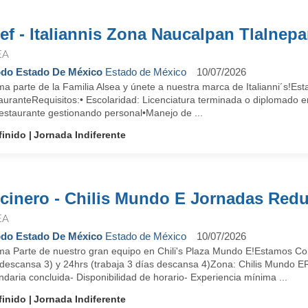
ef - Italiannis Zona Naucalpan Tlalnepa
EA
do Estado De México
Estado de México
10/07/2026
a parte de la Familia Alsea y únete a nuestra marca de Italianni´s!Es
auranteRequisitos:• Escolaridad: Licenciatura terminada o diplomado 
estaurante gestionando personal•Manejo de ...
finido
Jornada Indiferente
cinero - Chilis Mundo E Jornadas Red
EA
do Estado De México
Estado de México
10/07/2026
ma Parte de nuestro gran equipo en Chili's Plaza Mundo E!Estamos Con
 descansa 3) y 24hrs (trabaja 3 días descansa 4)Zona: Chilis Mundo E
daria concluida- Disponibilidad de horario- Experiencia mínima ...
finido
Jornada Indiferente