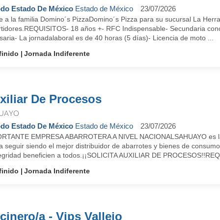
do Estado De México
Estado de México
23/07/2026
e a la familia Domino´s PizzaDomino´s Pizza para su sucursal La Herra
rtidores.REQUISITOS- 18 años +- RFC Indispensable- Secundaria conclu
aria- La jornadalaboral es de 40 horas (5 días)- Licencia de moto ...
finido
Jornada Indiferente
xiliar De Procesos
UAYO
do Estado De México
Estado de México
23/07/2026
RTANTE EMPRESA ABARROTERA A NIVEL NACIONALSAHUAYO es la empre
 seguir siendo el mejor distribuidor de abarrotes y bienes de consumo
tegridad beneficien a todos.¡¡SOLICITA AUXILIAR DE PROCESOS!!REQU
finido
Jornada Indiferente
cinero/a - Vips Vallejo