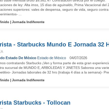
do base mensual bruto $9,582.47 Contratación directa por el colegio.
aciones de ley: Alta imss, 15 días de aguinaldo, Prima Vacacional del
taciones superiores: vales de despensa, seguro de vida, seguro contra
rimientos- ...
finido
Jornada Indiferente
rista - Starbucks Mundo E Jornada 32 
EA
do Estado De México
Estado de México
04/07/2026
mos contratando Starbucks ¡Ven y forma parte de esta gran experiencia
tra sucursal de MUNDO E, ARBOLEDAS Y JINETES Saborea una variedad
titivo- Jornadas laborales de 32 hrs (trabaja 4 días a la semana)- Pres
finido
Jornada Indiferente
rista Starbucks - Tollocan