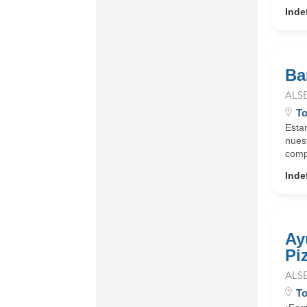
Inde
Ba
ALS
To
Esta
nues
compe
Inde
Ay
Pi
ALS
To