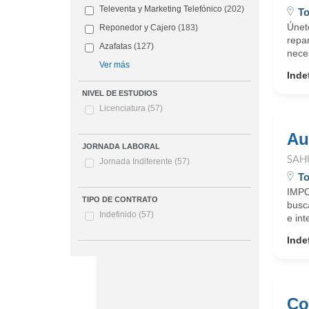
Televenta y Marketing Telefónico
(202)
To
Únet
Reponedor y Cajero
(183)
repa
Azafatas
(127)
neces
Ver más
Inde
NIVEL DE ESTUDIOS
Licenciatura
(57)
Au
JORNADA LABORAL
SAH
Jornada Indiferente
(57)
To
IMPO
TIPO DE CONTRATO
busca
Indefinido
(57)
e in
Inde
Co