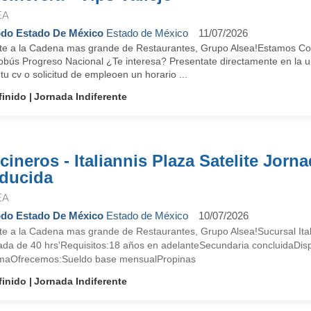
EA
do Estado De México
Estado de México
11/07/2026
te a la Cadena mas grande de Restaurantes, Grupo Alsea!Estamos Contr
obús Progreso Nacional ¿Te interesa? Presentate directamente en la u
 tu cv o solicitud de empleoen un horario ...
finido
Jornada Indiferente
cineros - Italiannis Plaza Satelite Jorn
ducida
EA
do Estado De México
Estado de México
10/07/2026
te a la Cadena mas grande de Restaurantes, Grupo Alsea!Sucursal Ital
ada de 40 hrs'Requisitos:18 años en adelanteSecundaria concluidaDispo
maOfrecemos:Sueldo base mensualPropinas
finido
Jornada Indiferente