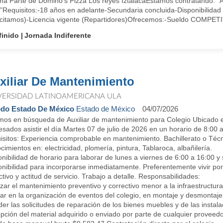
ma Parte de Domino's Pizza Los reyes IztalacaEstamos contratando: “
”Requisitos:-18 años en adelante-Secundaria concluida-Disponibilidad 
citamos)-Licencia vigente (Repartidores)Ofrecemos:-Sueldo COMPETIT
finido
Jornada Indiferente
xiliar De Mantenimiento
VERSIDAD LATINOAMERICANA ULA
do Estado De México
Estado de México
04/07/2026
mos en búsqueda de Auxiliar de mantenimiento para Colegio Ubicado e
esados asistir el día Martes 07 de julio de 2026 en un horario de 8:00 a
isitos: Experiencia comprobable en mantenimiento. Bachillerato o Técn
imientos en: electricidad, plomería, pintura, Tablaroca, albañilería.
nibilidad de horario para laborar de lunes a viernes de 6:00 a 16:00 
nibilidad para incorporarse inmediatamente. Preferentemente vivir por
tivo y actitud de servicio. Trabajo a detalle. Responsabilidades:
zar el mantenimiento preventivo y correctivo menor a la infraestructura
r en la organización de eventos del colegio, en montaje y desmontaje (
er las solicitudes de reparación de los bienes muebles y de las instala
pción del material adquirido o enviado por parte de cualquier proveed