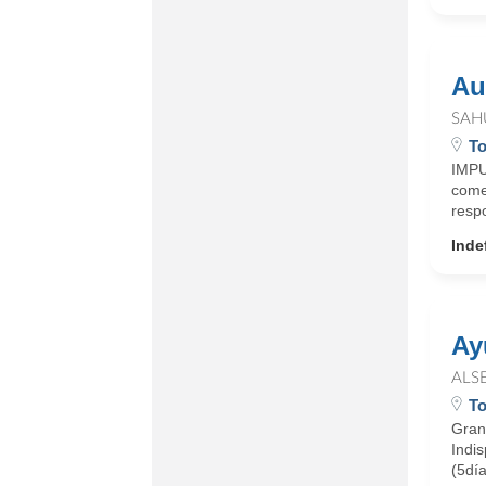
Au
SAH
To
IMPU
comed
respo
Inde
Ay
ALS
To
Gran
Indis
(5dí