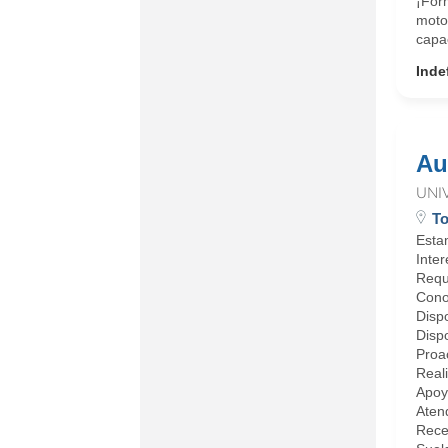
¡For
moto
capa
Inde
Au
UNI
To
Esta
Inter
Requ
Conoc
Dispo
Dispo
Proac
Reali
Apoya
Atend
Rece