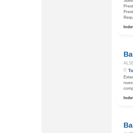
Suel
Prest
Pres
Reque
Inde
Ba
ALS
To
Esta
nues
compe
Inde
Ba