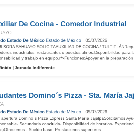
xiliar De Cocina - Comedor Industrial
UAYO
do Estado De México
Estado de México
09/07/2026
LSORA SAHUAYO SOLICITAAUXILIAR DE COCINA / TULTITLÁNRequisito
ores industriales, restaurantes o puestos afines.Disponibilidad para l
nsabilidad y trabajo en equipo.r/>Funciones:Apoyar en la preparación .
finido
Jornada Indiferente
udantes Domino´s Pizza - Sta. María Ja
EA
do Estado De México
Estado de México
09/07/2026
 apertura Domino´s Pizza Express Santa María JajalpaSolicitamos Ayu
pensable- Secundaria concluida- Disponibilidad de horarios- Experienc
as)Ofrecemos:- Sueldo base- Prestaciones superiores ...