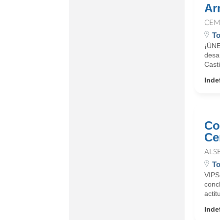
Ar
CEM
To
¡ÚNE
desa
Casti
Inde
Co
Ce
ALS
To
VIP
conc
actit
Inde