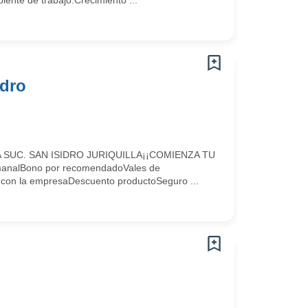
nte de trabajo.Crecimiento ...
idro
UC. SAN ISIDRO JURIQUILLA¡¡COMIENZA TU
alBono por recomendadoVales de
con la empresaDescuento productoSeguro ...