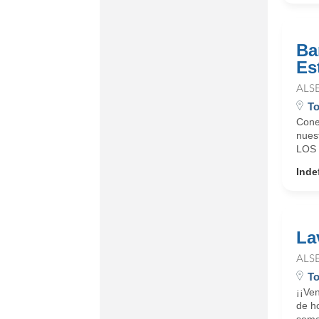
Ba
Es
ALS
To
Cone
nues
LOS 
Inde
La
ALS
To
¡¡Ve
de h