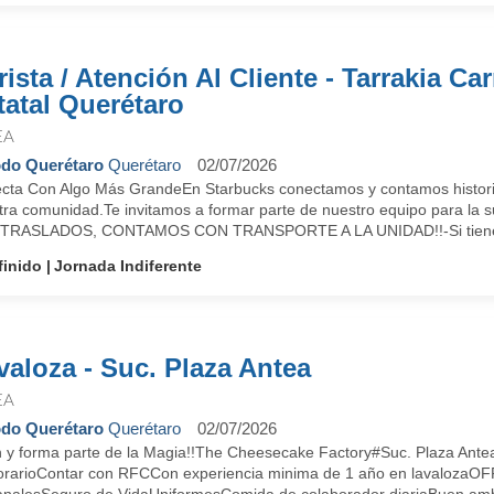
rista / Atención Al Cliente - Tarrakia Car
tatal Querétaro
EA
do Querétaro
Querétaro
02/07/2026
cta Con Algo Más GrandeEn Starbucks conectamos y contamos historias
tra comunidad.Te invitamos a formar parte de nuestro equipo para l
TRASLADOS, CONTAMOS CON TRANSPORTE A LA UNIDAD!!-Si tienes 
finido
Jornada Indiferente
valoza - Suc. Plaza Antea
EA
do Querétaro
Querétaro
02/07/2026
n y forma parte de la Magia!!The Cheesecake Factory#Suc. Plaza Ant
orarioContar con RFCCon experiencia minima de 1 año en lavaloza