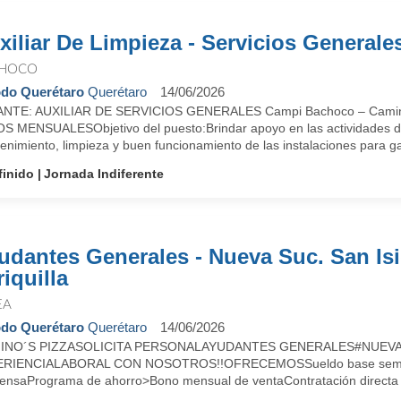
xiliar De Limpieza - Servicios Generale
HOCO
do Querétaro
Querétaro
14/06/2026
NTE: AUXILIAR DE SERVICIOS GENERALES Campi Bachoco – Camino 
S MENSUALESObjetivo del puesto:Brindar apoyo en las actividades de 
nimiento, limpieza y buen funcionamiento de las instalaciones para ga
finido
Jornada Indiferente
udantes Generales - Nueva Suc. San Is
iquilla
EA
do Querétaro
Querétaro
14/06/2026
INO´S PIZZASOLICITA PERSONALAYUDANTES GENERALES#NUEVA S
RIENCIALABORAL CON NOSOTROS!!OFRECEMOSSueldo base seman
ensaPrograma de ahorro>Bono mensual de ventaContratación directa 