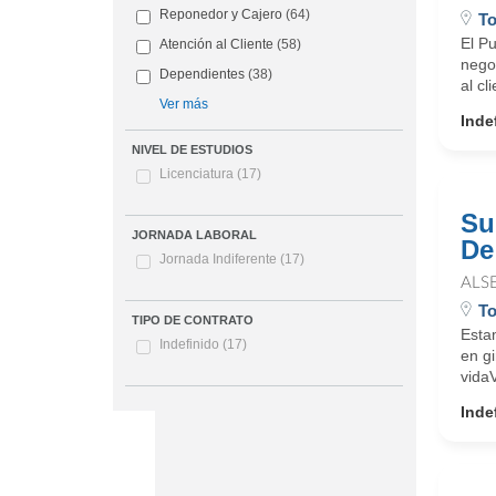
Reponedor y Cajero
(64)
To
El P
Atención al Cliente
(58)
nego
Dependientes
(38)
al cl
Ver más
Inde
NIVEL DE ESTUDIOS
Licenciatura
(17)
Su
JORNADA LABORAL
De
Jornada Indiferente
(17)
ALS
To
TIPO DE CONTRATO
Esta
Indefinido
(17)
en g
vida
Inde