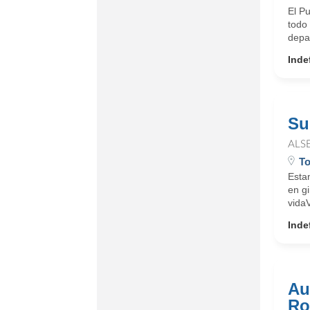
El Pu
todo 
depar
Inde
Su
ALS
To
Esta
en g
vida
Inde
Au
Ro