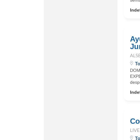
sema
Inde
Ay
Jur
ALS
To
DOM
EXPE
desp
Inde
Co
LIV
To