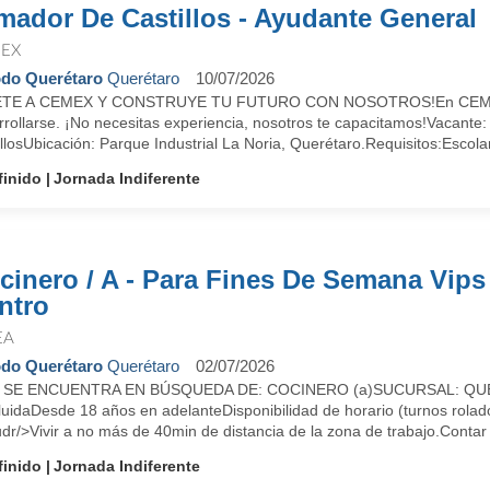
mador De Castillos - Ayudante General
EX
do Querétaro
Querétaro
10/07/2026
TE A CEMEX Y CONSTRUYE TU FUTURO CON NOSOTROS!En CEMEX b
rrollarse. ¡No necesitas experiencia, nosotros te capacitamos!Vacant
llosUbicación: Parque Industrial La Noria, Querétaro.Requisitos:Escolar
finido
Jornada Indiferente
cinero / A - Para Fines De Semana Vips
ntro
EA
do Querétaro
Querétaro
02/07/2026
S SE ENCUENTRA EN BÚSQUEDA DE: COCINERO (a)SUCURSAL: QU
luidaDesde 18 años en adelanteDisponibilidad de horario (turnos rola
udr/>Vivir a no más de 40min de distancia de la zona de trabajo.Contar 
finido
Jornada Indiferente