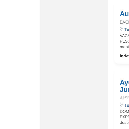
Au
BAC
To
VACA
PESO
mante
Inde
Ay
Jur
ALS
To
DOM
EXPE
desp