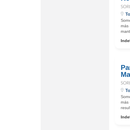
SOR
To
Somo
más 
mante
Inde
Pa
Ma
SOR
To
Somo
más 
resul
Inde