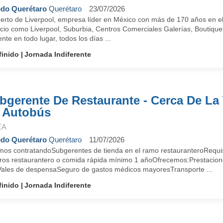
do Querétaro
Querétaro
23/07/2026
uerto de Liverpool, empresa líder en México con más de 170 años en 
cio como Liverpool, Suburbia, Centros Comerciales Galerías, Boutiques
iente en todo lugar, todos los días ...
finido
Jornada Indiferente
bgerente De Restaurante - Cerca De La
 Autobús
EA
do Querétaro
Querétaro
11/07/2026
mos contratandoSubgerentes de tienda en el ramo restauranteroRequisi
iros restaurantero o comida rápida mínimo 1 añoOfrecemos:Prestacion
Vales de despensaSeguro de gastos médicos mayoresTransporte ...
finido
Jornada Indiferente