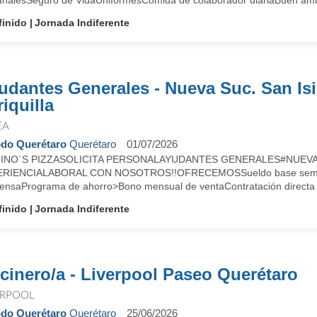
nalesSeguro de VidaUniformesComida de colaborador diariaBuen ambie
finido
Jornada Indiferente
udantes Generales - Nueva Suc. San Is
iquilla
EA
do Querétaro
Querétaro
01/07/2026
INO´S PIZZASOLICITA PERSONALAYUDANTES GENERALES#NUEVA S
RIENCIALABORAL CON NOSOTROS!!OFRECEMOSSueldo base seman
ensaPrograma de ahorro>Bono mensual de ventaContratación directa 
finido
Jornada Indiferente
cinero/a - Liverpool Paseo Querétaro
ERPOOL
do Querétaro
Querétaro
25/06/2026