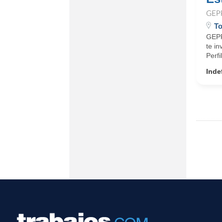
GEP
To
GEPP
te in
Perfi
Inde