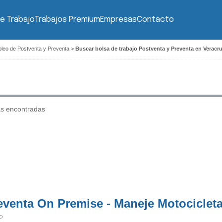
e Trabajo
Trabajos Premium
Empresas
Contacto
leo de Postventa y Preventa
>
Buscar bolsa de trabajo Postventa y Preventa en Veracr
as encontradas
eventa On Premise - Maneje Motociclet
P