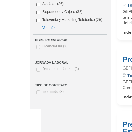
Azafatas
(36)
To
GEPP
Reponedor y Cajero
(32)
te i
Televenta y Marketing Telefónico
(29)
del r
Ver más
Inde
NIVEL DE ESTUDIOS
Licenciatura
(3)
Pr
JORNADA LABORAL
GEP
Jornada Indiferente
(3)
To
GEPP 
TIPO DE CONTRATO
Como
Indefinido
(3)
Inde
Pr
Es