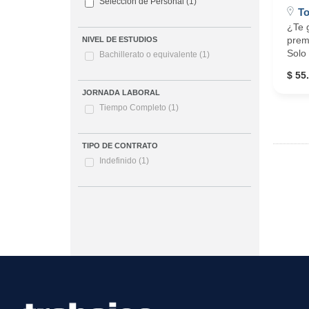
Selección de Personal
(1)
T
¿Te g
premi
NIVEL DE ESTUDIOS
Solo 
Bachillerato o equivalente
(1)
$ 55
JORNADA LABORAL
Tiempo Completo
(1)
TIPO DE CONTRATO
Indefinido
(1)