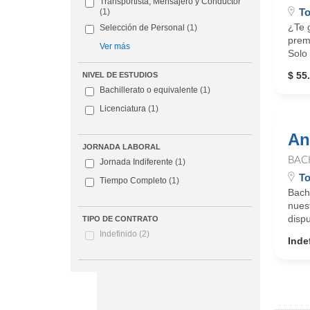
Transportista, Mensajero y Conductor
To
(1)
¿Te g
Selección de Personal
(1)
premi
Ver más
Solo 
$ 55
NIVEL DE ESTUDIOS
Bachillerato o equivalente
(1)
Licenciatura
(1)
An
JORNADA LABORAL
BAC
Jornada Indiferente
(1)
To
Tiempo Completo
(1)
Bacho
nuest
dispu
TIPO DE CONTRATO
Indefinido
(2)
Inde