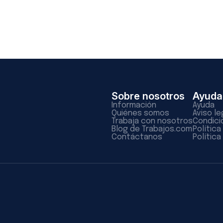
Sobre nosotros
Ayuda
Información
Ayuda
Quiénes somos
Aviso le
Trabaja con nosotros
Condici
Blog de Trabajos.com
Polític
Contáctanos
Política