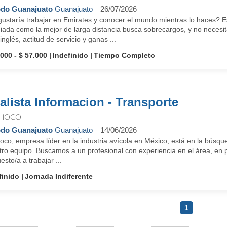
do Guanajuato
Guanajuato
26/07/2026
ustaría trabajar en Emirates y conocer el mundo mientras lo haces? Es
ada como la mejor de larga distancia busca sobrecargos, y no necesita
inglés, actitud de servicio y ganas ...
.000 - $ 57.000
Indefinido
Tiempo Completo
alista Informacion - Transporte
HOCO
do Guanajuato
Guanajuato
14/06/2026
co, empresa líder en la industria avícola en México, está en la búsqu
ro equipo. Buscamos a un profesional con experiencia en el área, en pa
esto/a a trabajar ...
finido
Jornada Indiferente
1