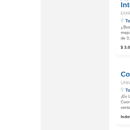
In
EMI
To
¿Bus
mejor
de 3
$ 3.0
Co
UNI
To
¡En 
Coord
vent
Inde