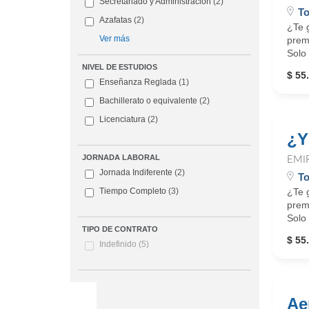
Secretariado y Administración
(2)
To
Azafatas
(2)
¿Te g
Ver más
premi
Solo 
NIVEL DE ESTUDIOS
$ 55
Enseñanza Reglada
(1)
Bachillerato o equivalente
(2)
Licenciatura
(2)
¿Y
JORNADA LABORAL
EMI
Jornada Indiferente
(2)
To
¿Te g
Tiempo Completo
(3)
premi
Solo 
TIPO DE CONTRATO
$ 55
Indefinido
(5)
Ae