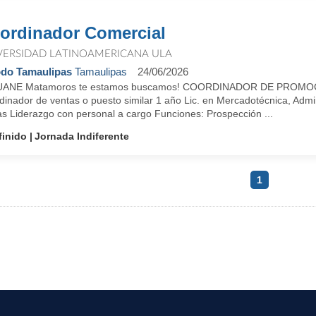
ordinador Comercial
VERSIDAD LATINOAMERICANA ULA
do Tamaulipas
Tamaulipas
24/06/2026
UANE Matamoros te estamos buscamos! COORDINADOR DE PROMOC
inador de ventas o puesto similar 1 año Lic. en Mercadotécnica, Admin
as Liderazgo con personal a cargo Funciones: Prospección ...
finido
Jornada Indiferente
1