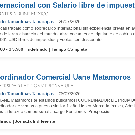
ternacional con Salario libre de impues
RATES AIRLINE MEXICO
do Tamaulipas
Tamaulipas
26/07/2026
cas trabajo como sobrecargo internacional sin experiencia previa en a
 de larga distancia del mundo, abre vacantes de tripulante de cabina 
,061 USD libres de impuestos y vuelos con descuento ...
00 - $ 3.500
Indefinido
Tiempo Completo
ordinador Comercial Uane Matamoros
VERSIDAD LATINOAMERICANA ULA
do Tamaulipas
Tamaulipas
09/07/2026
UANE Matamoros te estamos buscamos! COORDINADOR DE PROMOC
inador de ventas o puesto similar 1 año Lic. en Mercadotécnica, Admin
as Liderazgo con personal a cargo Funciones: Prospección ...
finido
Jornada Indiferente