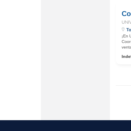
Co
UNI
To
¡En 
Coord
vent
Inde