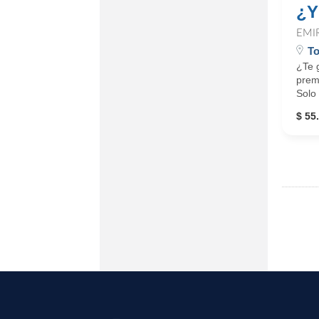
¿Y
EMI
To
¿Te g
premi
Solo 
$ 55