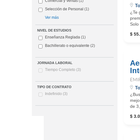
Comercial y Ventas
(1)
To
Selección de Personal
(1)
¿Te g
Ver más
premi
Solo 
NIVEL DE ESTUDIOS
$ 55
Enseñanza Reglada
(1)
Bachillerato o equivalente
(2)
Ae
JORNADA LABORAL
In
Tiempo Completo
(3)
EMI
To
TIPO DE CONTRATO
Indefinido
(3)
¿Bus
mejor
de 3
$ 3.0