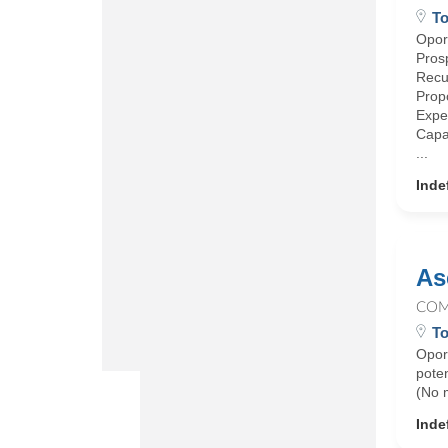
To
Opor
Prosp
Recu
Propo
Exper
Capac
...
Inde
As
COM
To
Opor
poten
(No 
Inde