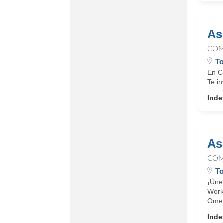
As
COM
T
En C
Te in
Inde
As
COM
To
¡Úne
Work
Omet
Inde