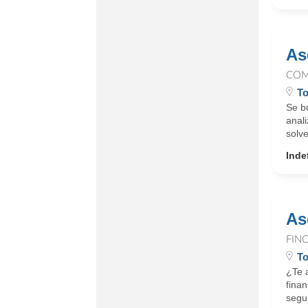
As
COM
To
Se b
anali
solve
Inde
As
FIN
To
¿Te a
fina
segui