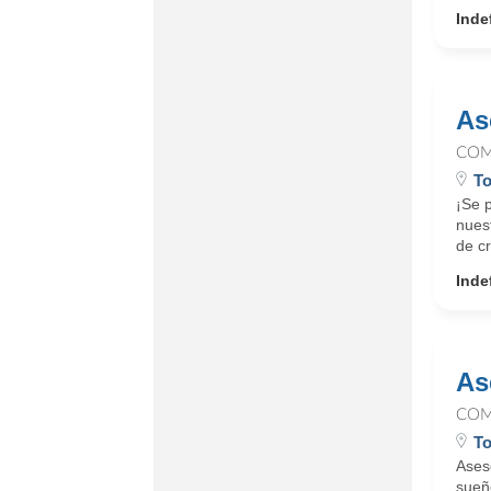
Inde
As
COM
To
¡Se 
nues
de cr
Inde
As
COM
To
Ases
sueño