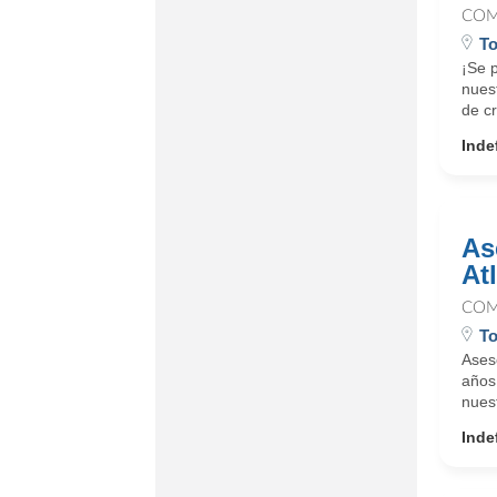
COM
To
¡Se 
nues
de cr
Inde
As
At
COM
To
Ases
años 
nuest
Inde