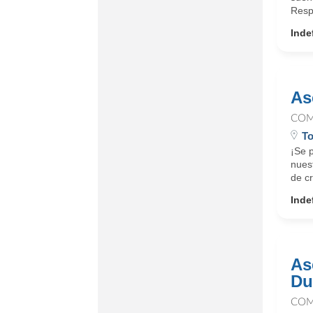
Resp
Inde
As
COM
To
¡Se 
nues
de cr
Inde
As
Du
COM