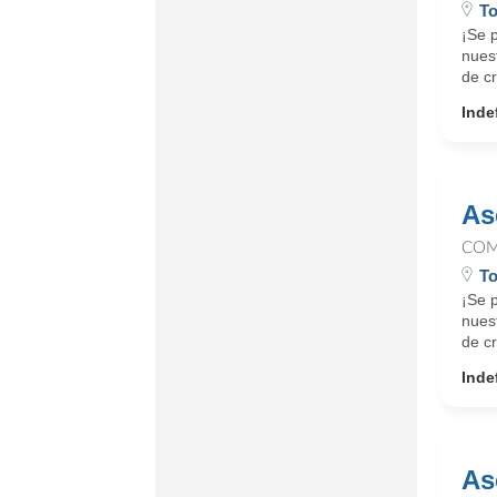
T
¡Se 
nues
de cr
Inde
As
COM
To
¡Se 
nues
de cr
Inde
As