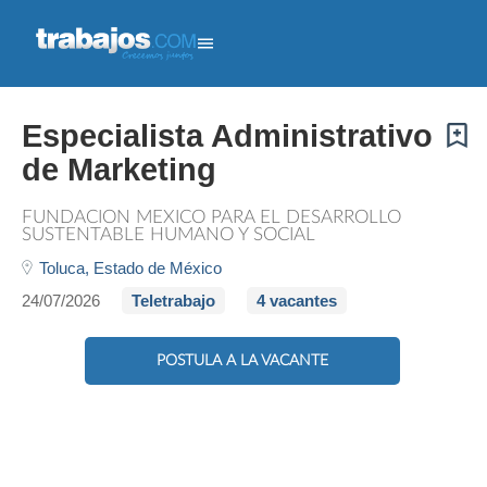
No es necesario contar con experiencia; ofrecemos capacitación para impulsar tu desarrollo
profesional.
Funciones
Apoyar en la organización ..." />
No es necesario contar con experiencia; ofrecemos capacitación
para impulsar tu desarrollo profesional.
Funciones
Apoyar en la organización ...">
Especialista Administrativo
de Marketing
FUNDACION MEXICO PARA EL DESARROLLO
SUSTENTABLE HUMANO Y SOCIAL
Toluca,
Estado de México
24/07/2026
Teletrabajo
4 vacantes
POSTULA A LA VACANTE