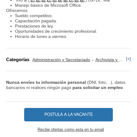
info al
(,7️⃣,2️⃣,9️⃣,7️⃣,5️⃣,8️⃣,8️⃣,7️⃣,9️⃣,6️⃣,)
con Lic.
Mar
Manejo básico de Microsoft Office.
Ofrecemos
Sueldo competitivo.
Capacitación pagada.
Prestaciones de ley.
Oportunidades de crecimiento profesional.
Horario de lunes a viernes.
[+]
Categorías
Administración y Secretariado
Archivista y Manejo de Documentación
Nunca envíes tu información personal
(DNI, foto,...), datos
bancarios ni realices ningún pago
para solicitar un empleo
POSTULA A LA VACANTE
Recibe ofertas como esta en tu email