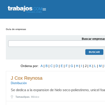
Guía de empresas
Buscar empresa
Ordena por:
A
|
B
|
C
|
D
|
E
|
F
|
G
|
H
|
I
| J |
K
|
L
|
M
|
J Cox Reynosa
Distribución
Se dedica a la expansion de hielo seco-poliestireno, unicel fo
Tamaulipas
. México