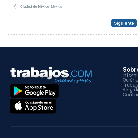
Ciudad de México
. México
Siguiente
Sobr
Inform
Quién
Trabaj
Blog d
Contá