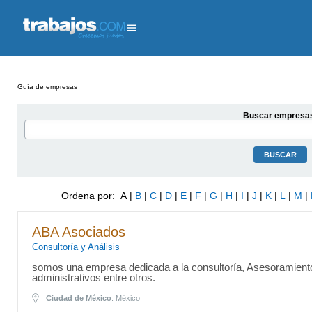
Guía de empresas
Buscar empresa
Ordena por: A |
B
|
C
|
D
|
E
|
F
|
G
|
H
|
I
|
J
|
K
|
L
|
M
|
ABA Asociados
Consultoría y Análisis
somos una empresa dedicada a la consultoría, Asesoramiento ​​
administrativos​ entre otros.
Ciudad de México
. México