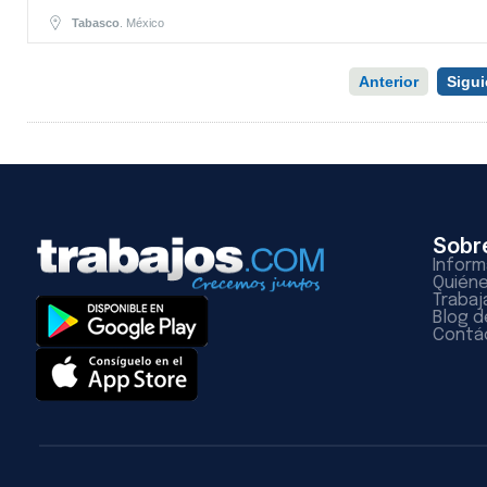
Tabasco
. México
Anterior
Sigui
Sobr
Inform
Quién
Trabaj
Blog d
Contá