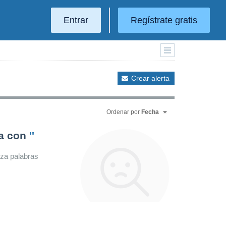
Entrar
Regístrate gratis
Crear alerta
Ordenar por
Fecha
da con
''
iza palabras