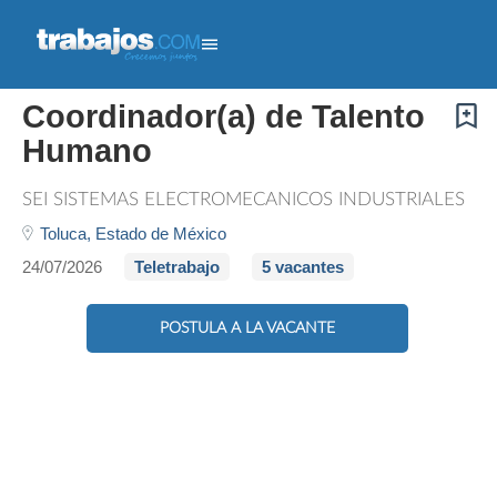
Si eres una persona responsable, con facilidad de comunicación y te interesa iniciar tu carrera
en el área de Recursos Humanos, esta oportunidad es para ti.
Responsabi..." />
Si eres una persona responsable, con facilidad de comunicación y te interesa
iniciar tu carrera en el área de Recursos Humanos, esta oportunidad es para ti.
Responsabi...">
Coordinador(a) de Talento
Humano
SEI SISTEMAS ELECTROMECÁNICOS INDUSTRIALES
Toluca,
Estado de México
24/07/2026
Teletrabajo
5 vacantes
POSTULA A LA VACANTE